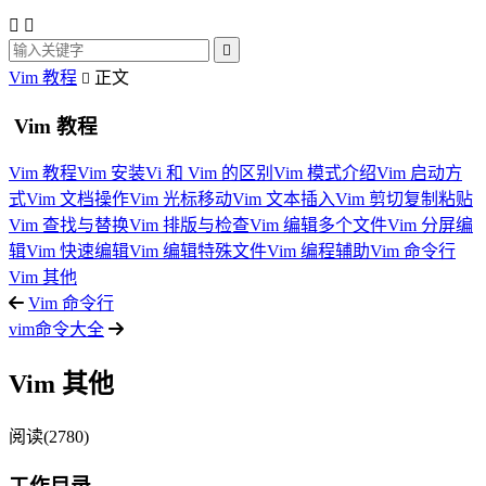



Vim 教程
正文

Vim 教程
Vim 教程
Vim 安装
Vi 和 Vim 的区别
Vim 模式介绍
Vim 启动方
式
Vim 文档操作
Vim 光标移动
Vim 文本插入
Vim 剪切复制粘贴
Vim 查找与替换
Vim 排版与检查
Vim 编辑多个文件
Vim 分屏编
辑
Vim 快速编辑
Vim 编辑特殊文件
Vim 编程辅助
Vim 命令行
Vim 其他
Vim 命令行
vim命令大全
Vim 其他
阅读(2780)
工作目录