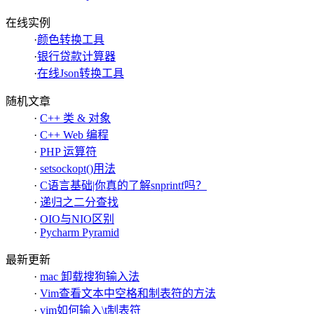
在线实例
·
颜色转换工具
·
银行贷款计算器
·
在线Json转换工具
随机文章
·
C++ 类 & 对象
·
C++ Web 编程
·
PHP 运算符
·
setsockopt()用法
·
C语言基础|你真的了解snprintf吗？
·
递归之二分查找
·
OIO与NIO区别
·
Pycharm Pyramid
最新更新
·
mac 卸载搜狗输入法
·
Vim查看文本中空格和制表符的方法
·
vim如何输入\t制表符