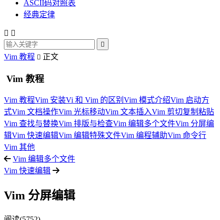
ASCII码对照表
经典定律



Vim 教程
正文

Vim 教程
Vim 教程
Vim 安装
Vi 和 Vim 的区别
Vim 模式介绍
Vim 启动方
式
Vim 文档操作
Vim 光标移动
Vim 文本插入
Vim 剪切复制粘贴
Vim 查找与替换
Vim 排版与检查
Vim 编辑多个文件
Vim 分屏编
辑
Vim 快速编辑
Vim 编辑特殊文件
Vim 编程辅助
Vim 命令行
Vim 其他
Vim 编辑多个文件
Vim 快速编辑
Vim 分屏编辑
阅读(5752)