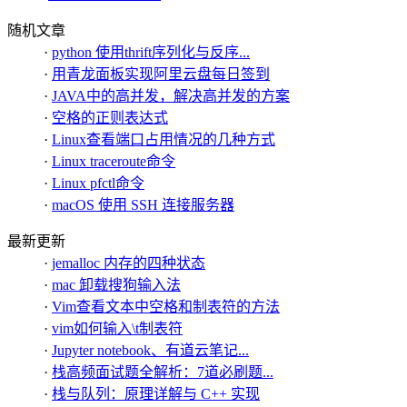
随机文章
·
python 使用thrift序列化与反序...
·
用青龙面板实现阿里云盘每日签到
·
JAVA中的高并发，解决高并发的方案
·
空格的正则表达式
·
Linux查看端口占用情况的几种方式
·
Linux traceroute命令
·
Linux pfctl命令
·
macOS 使用 SSH 连接服务器
最新更新
·
jemalloc 内存的四种状态
·
mac 卸载搜狗输入法
·
Vim查看文本中空格和制表符的方法
·
vim如何输入\t制表符
·
Jupyter notebook、有道云笔记...
·
栈高频面试题全解析：7道必刷题...
·
栈与队列：原理详解与 C++ 实现