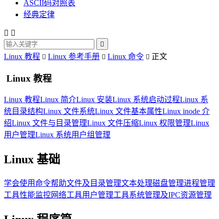
ASCII码对照表
经典定律



Linux 教程
Linux 参考手册
Linux 命令
正文



Linux 教程
Linux 教程
Linux 简介
Linux 安装
Linux 系统启动过程
Linux 系
统目录结构
Linux 文件系统
Linux 文件基本属性
Linux inode 介
绍
Linux 文件与目录管理
Linux 文件压缩
Linux 权限管理
Linux
用户管理
Linux 系统用户组管理
Linux 基础
学会使用命令帮助
文件及目录管理
文本处理
磁盘管理
进程管理
工具
性能监控
网络工具
用户管理工具
系统管理及IPC资源管理