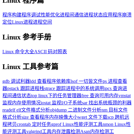
Linux 程序篇
程序构建
程序调试
性能优化
进程间通信
进程状态
应用程序崩溃
定位
Linux进程进程空间
Linux 参考手册
Linux 命令大全
ASCII 码对照表
Linux 工具参考篇
gdb 调试利器
ldd 查看程序依赖库
lsof 一切皆文件
ps 进程查看
器
pstack 跟踪进程栈
strace 跟踪进程中的系统调用
ipcs 查询进
程间通信状态
top linux下的任务管理器
free 查询可用内存
vmstat
监视内存使用情况
iostat 监视I/O子系统
sar 找出系统瓶颈的利器
readelf elf文件格式分析
objdump 二进制文件分析
nm 目标文件
格式分析
size 查看程序内存映像大小
wget 文件下载
scp 跨机远
程拷贝
crontab 定时任务
gprof Linux性能评测工具
nmon Linux性
能评测工具
valgrind工具内存泄露检测
Asan内存检测工