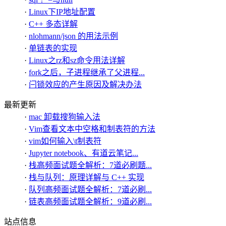
·
Linux下IP地址配置
·
C++ 多态详解
·
nlohmann/json 的用法示例
·
单链表的实现
·
Linux之rz和sz命令用法详解
·
fork之后，子进程继承了父进程...
·
闩锁效应的产生原因及解决办法
最新更新
·
mac 卸载搜狗输入法
·
Vim查看文本中空格和制表符的方法
·
vim如何输入\t制表符
·
Jupyter notebook、有道云笔记...
·
栈高频面试题全解析：7道必刷题...
·
栈与队列：原理详解与 C++ 实现
·
队列高频面试题全解析：7道必刷...
·
链表高频面试题全解析：9道必刷...
站点信息