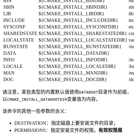
BIN
${CMAKE_INSTALL_BINDIR}
bi
SBIN
${CMAKE_INSTALL_SBINDIR}
sb
LIB
${CMAKE_INSTALL_LIBDIR}
lib
INCLUDE
${CMAKE_INSTALL_INCLUDEDIR}
in
SYSCONF
${CMAKE_INSTALL_SYSCONFDIR}
etc
SHAREDSTATE
${CMAKE_INSTALL_SHARESTATEDIR}
co
LOCALSTATE
${CMAKE_INSTALL_LOCALSTATEDIR}
va
RUNSTATE
${CMAKE_INSTALL_RUNSTATEDIR}
/r
DATA
${CMAKE_INSTALL_DATADIR}
INFO
${CMAKE_INSTALL_INFODIR}
/in
LOCALE
${CMAKE_INSTALL_LOCALEDIR}
/lo
MAN
${CMAKE_INSTALL_MANDIR}
/m
DOC
${CMAKE_INSTALL_DOCDIR}
/d
请注意，某些类型的内置默认值使用
目录作为前缀，
DATAROOT
以
变量值为内容。
CMAKE_INSTALL_DATAROOTDIR
该命令的其他一些参数的含义：
DESTINATION：指定磁盘上要安装文件的目录；
PERMISSIONS：指定安装文件的权限。
有效权限是