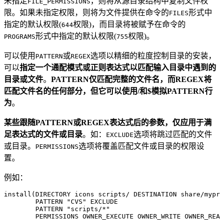
未指定
，则将从源目录结构中复制文件权
FILE_PERMISSIONS
限。如果未指定权限，则将为文件提供在命令的
形式中
FILES
指定的默认权限(
权限)，而目录将被赋予在命令的
644
形式中指定的默认权限(
权限)。
PROGRAMS
755
可以使用
或
选项以精细的粒度控制目录的安装，
PATTERN
REGEX
可以
指定一个通配模式或正则表达式以匹配输入目录中遇到的
目录或文件
。
PATTERN仅匹配完整的文件名，而REGEX将
匹配文件名的任何部分，但它可以使用/和$模拟PATTERN行
为
。
某些跟随PATTERN或REGEX表达式后的参数，仅应用于满
足表达式的文件或目录
。如：
选项将跳过匹配的文件
EXCLUDE
或目录。
选项将覆盖匹配文件或目录的权限设
PERMISSIONS
置。
例如：
install(DIRECTORY icons scripts/ DESTINATION share/mypr
        PATTERN "CVS" EXCLUDE

        PATTERN "scripts/*"

        PERMISSIONS OWNER_EXECUTE OWNER_WRITE OWNER_REA