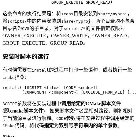
这条命令的执行结果是：将
目录安装到
，
icons
share/myproj
将
中的内容安装到
，两个目录均不包含
scripts/
share/myproj
目录名为
的子目录，对于
的文件指定权限为
CVS
scripts/*
OWNER_EXECUTE，OWNER_WRITE，OWNER_READ，
GROUP_EXECUTE，GROUP_READ。
安装时脚本的运行
有时候需要在
的过程中打印一些语句，或者执行一些
install
指令：
cmake
install([[SCRIPT <file>] [CODE <code>]]

参数将在安装过程中
调用给定的CMake脚本文件
SCRIPT
(即.cmake脚本文件)
，如果脚本文件名是相对路径，则将相对
于当前源目录进行解释。
参数将在安装过程中调用给定的
CODE
代码。将代码
指定为双引号字符串内的单个参数
。
CMake