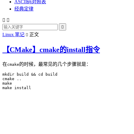
ASCII码对照表
经典定律



Linux 笔记
正文

【CMake】cmake的install指令
在
的时候，最常见的几个步骤就是：
cmake
mkdir build && cd build

cmake ..

make
