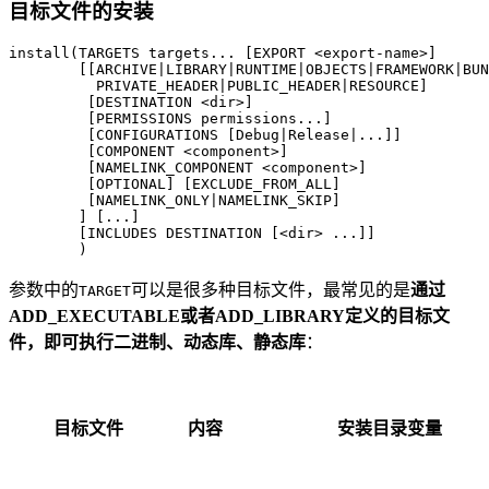
目标文件的安装
install(TARGETS targets... [EXPORT <export-name>]

        [[ARCHIVE|LIBRARY|RUNTIME|OBJECTS|FRAMEWORK|BUN
          PRIVATE_HEADER|PUBLIC_HEADER|RESOURCE]

         [DESTINATION <dir>]

         [PERMISSIONS permissions...]

         [CONFIGURATIONS [Debug|Release|...]]

         [COMPONENT <component>]

         [NAMELINK_COMPONENT <component>]

         [OPTIONAL] [EXCLUDE_FROM_ALL]

         [NAMELINK_ONLY|NAMELINK_SKIP]

        ] [...]

        [INCLUDES DESTINATION [<dir> ...]]

参数中的
可以是很多种目标文件，最常见的是
通过
TARGET
ADD_EXECUTABLE或者ADD_LIBRARY定义的目标文
件，即可执行二进制、动态库、静态库
：
目标文件
内容
安装目录变量