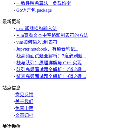
·
一致性哈希算法---负载均衡
·
Go语言包 package
最新更新
·
mac 卸载搜狗输入法
·
Vim查看文本中空格和制表符的方法
·
vim如何输入\t制表符
·
Jupyter notebook、有道云笔记...
·
栈高频面试题全解析：7道必刷题...
·
栈与队列：原理详解与 C++ 实现
·
队列高频面试题全解析：7道必刷...
·
链表高频面试题全解析：9道必刷...
站点信息
·
意见反馈
·
关于我们
·
免责申明
·
文章归档
关注微信