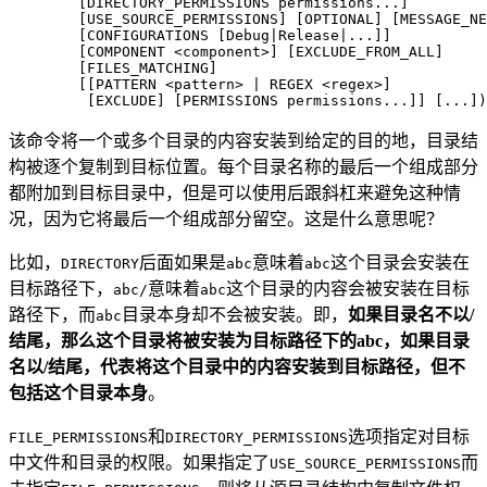
        [DIRECTORY_PERMISSIONS permissions...]

        [USE_SOURCE_PERMISSIONS] [OPTIONAL] [MESSAGE_NE
        [CONFIGURATIONS [Debug|Release|...]]

        [COMPONENT <component>] [EXCLUDE_FROM_ALL]

        [FILES_MATCHING]

        [[PATTERN <pattern> | REGEX <regex>]

该命令将一个或多个目录的内容安装到给定的目的地，目录结
构被逐个复制到目标位置。每个目录名称的最后一个组成部分
都附加到目标目录中，但是可以使用后跟斜杠来避免这种情
况，因为它将最后一个组成部分留空。这是什么意思呢？
比如，
后面如果是
意味着
这个目录会安装在
DIRECTORY
abc
abc
目标路径下，
意味着
这个目录的内容会被安装在目标
abc/
abc
路径下，而
目录本身却不会被安装。即，
如果目录名不以/
abc
结尾，那么这个目录将被安装为目标路径下的abc，如果目录
名以/结尾，代表将这个目录中的内容安装到目标路径，但不
包括这个目录本身
。
和
选项指定对目标
FILE_PERMISSIONS
DIRECTORY_PERMISSIONS
中文件和目录的权限。如果指定了
而
USE_SOURCE_PERMISSIONS