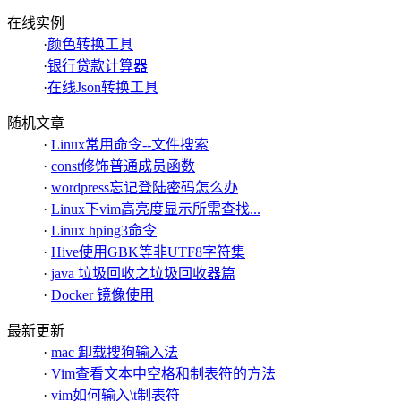
在线实例
·
颜色转换工具
·
银行贷款计算器
·
在线Json转换工具
随机文章
·
Linux常用命令--文件搜索
·
const修饰普通成员函数
·
wordpress忘记登陆密码怎么办
·
Linux下vim高亮度显示所需查找...
·
Linux hping3命令
·
Hive使用GBK等非UTF8字符集
·
java 垃圾回收之垃圾回收器篇
·
Docker 镜像使用
最新更新
·
mac 卸载搜狗输入法
·
Vim查看文本中空格和制表符的方法
·
vim如何输入\t制表符