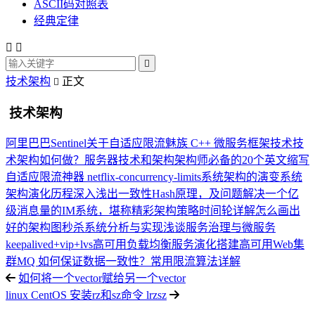
ASCII码对照表
经典定律



技术架构
正文

技术架构
阿里巴巴Sentinel关于自适应限流
魅族 C++ 微服务框架技术
技
术架构如何做？
服务器技术和架构
架构师必备的20个英文缩写
自适应限流神器 netflix-concurrency-limits
系统架构的演变
系统
架构演化历程
深入浅出一致性Hash原理，及问题解决
一个亿
级消息量的IM系统，堪称精彩
架构策略
时间轮详解
怎么画出
好的架构图
秒杀系统分析与实现
浅谈服务治理与微服务
keepalived+vip+lvs高可用负载均衡服务演化
搭建高可用Web集
群
MQ 如何保证数据一致性？
常用限流算法详解
如何将一个vector赋给另一个vector
linux CentOS 安装rz和sz命令 lrzsz