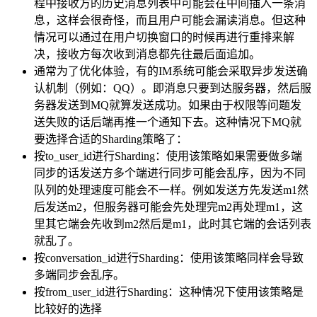
程中接收方的历史消息列表中可能会在中间插入一条消
息，这样会很奇怪，而且用户可能会漏读消息。但这种
情况可以通过在用户切换窗口的时候再进行重排来解
决，接收方每次收到消息都先往最后面追加。
通常为了优化体验，有的IM系统可能会采取异步发送确
认机制（例如：QQ）。即消息只要到达服务器，然后服
务器发送到MQ就算发送成功。如果由于权限等问题发
送失败的话后端再推一个通知下去。这种情况下MQ就
要选择合适的Sharding策略了：
按to_user_id进行Sharding：使用该策略如果需要做多端
同步的话发送方多个端进行同步可能会乱序，因为不同
队列的处理速度可能会不一样。例如发送方先发送m1然
后发送m2，但服务器可能会先处理完m2再处理m1，这
里其它端会先收到m2然后是m1，此时其它端的会话列表
就乱了。
按conversation_id进行Sharding：使用该策略同样会导致
多端同步会乱序。
按from_user_id进行Sharding：这种情况下使用该策略是
比较好的选择