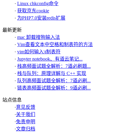
·
Linux chkconfig命令
·
获取京东cookie
·
为PHP7.0安装redis扩展
最新更新
·
mac 卸载搜狗输入法
·
Vim查看文本中空格和制表符的方法
·
vim如何输入\t制表符
·
Jupyter notebook、有道云笔记...
·
栈高频面试题全解析：7道必刷题...
·
栈与队列：原理详解与 C++ 实现
·
队列高频面试题全解析：7道必刷...
·
链表高频面试题全解析：9道必刷...
站点信息
·
意见反馈
·
关于我们
·
免责申明
·
文章归档