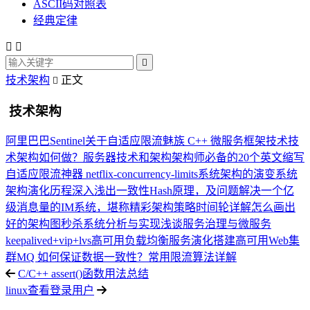
ASCII码对照表
经典定律



技术架构
正文

技术架构
阿里巴巴Sentinel关于自适应限流
魅族 C++ 微服务框架技术
技
术架构如何做？
服务器技术和架构
架构师必备的20个英文缩写
自适应限流神器 netflix-concurrency-limits
系统架构的演变
系统
架构演化历程
深入浅出一致性Hash原理，及问题解决
一个亿
级消息量的IM系统，堪称精彩
架构策略
时间轮详解
怎么画出
好的架构图
秒杀系统分析与实现
浅谈服务治理与微服务
keepalived+vip+lvs高可用负载均衡服务演化
搭建高可用Web集
群
MQ 如何保证数据一致性？
常用限流算法详解
C/C++ assert()函数用法总结
linux查看登录用户