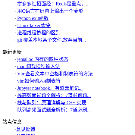
·
拼多多社招面经：Redis是重点，...
·
用C语言在屏幕上输出一个菱形
·
Python exit函数
·
Linux kexec命令
·
进程线程协程的区别
·
git 覆盖本地某个文件,放弃当前...
最新更新
·
jemalloc 内存的四种状态
·
mac 卸载搜狗输入法
·
Vim查看文本中空格和制表符的方法
·
vim如何输入\t制表符
·
Jupyter notebook、有道云笔记...
·
栈高频面试题全解析：7道必刷题...
·
栈与队列：原理详解与 C++ 实现
·
队列高频面试题全解析：7道必刷...
站点信息
·
意见反馈