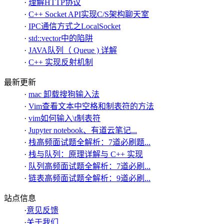
·
理解HTTP协议
·
C++ Socket API实现C/S架构聊天室
·
IPC通信方式之LocalSocket
·
std::vector中的陷阱
·
JAVA队列（ Queue ) 详解
·
C++ 实现反射机制
最新更新
·
mac 卸载搜狗输入法
·
Vim查看文本中空格和制表符的方法
·
vim如何输入\t制表符
·
Jupyter notebook、有道云笔记...
·
栈高频面试题全解析：7道必刷题...
·
栈与队列：原理详解与 C++ 实现
·
队列高频面试题全解析：7道必刷...
·
链表高频面试题全解析：9道必刷...
站点信息
·
意见反馈
·
关于我们