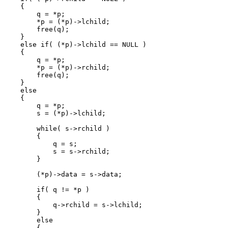
    {

        q = *p;

        *p = (*p)->lchild;

        free(q);

    }

    else if( (*p)->lchild == NULL )

    {

        q = *p;

        *p = (*p)->rchild;

        free(q);

    }

    else

    {

        q = *p;

        s = (*p)->lchild;

        while( s->rchild )

        {

            q = s;

            s = s->rchild;

        }

        (*p)->data = s->data;

        if( q != *p )

        {

            q->rchild = s->lchild;

        }

        else

        {
