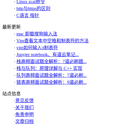
·
Linux zcat命令
·
http与https的区别
·
C语言 指针
最新更新
·
mac 卸载搜狗输入法
·
Vim查看文本中空格和制表符的方法
·
vim如何输入\t制表符
·
Jupyter notebook、有道云笔记...
·
栈高频面试题全解析：7道必刷题...
·
栈与队列：原理详解与 C++ 实现
·
队列高频面试题全解析：7道必刷...
·
链表高频面试题全解析：9道必刷...
站点信息
·
意见反馈
·
关于我们
·
免责申明
·
文章归档