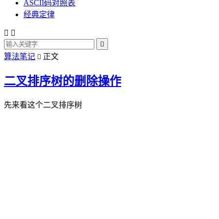
ASCII码对照表
经典定律



算法笔记
正文

二叉排序树的删除操作
先来看这个二叉排序树