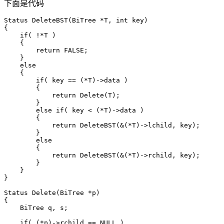
下面是代码
Status DeleteBST(BiTree *T, int key)

{

    if( !*T )

    {

        return FALSE;

    }

    else

    {

        if( key == (*T)->data )

        {

            return Delete(T);

        }

        else if( key < (*T)->data )

        {

            return DeleteBST(&(*T)->lchild, key);

        }

        else

        {

            return DeleteBST(&(*T)->rchild, key);

        }

    }

}

Status Delete(BiTree *p)

{

    BiTree q, s;

    if( (*p)->rchild == NULL )
