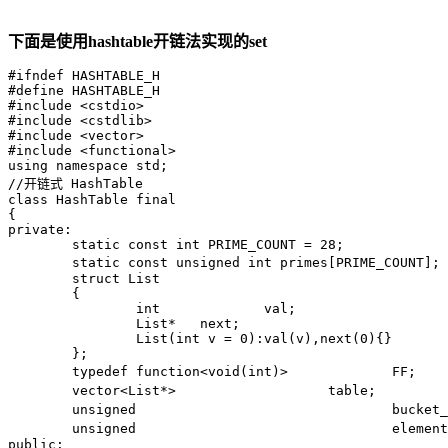
下面是使用hashtable开链法实现的set
#ifndef HASHTABLE_H

#define HASHTABLE_H

#include <cstdio>

#include <cstdlib>

#include <vector>

#include <functional>

using namespace std;

//开链式 HashTable

class HashTable final

{

private:

	static const int PRIME_COUNT = 28;

	static const unsigned int primes[PRIME_COUNT];	//28个质数、开链式hashtable其实不需要桶数为质数这里就是以STL中的实现为例了

	struct List

	{

		int		val;

		List*	next;

		List(int v = 0):val(v),next(0){}

	};

	typedef function<void(int)>		FF;		//函数类型提供给foreach使用

	vector<List*>			table;			//存放每个“桶”的头指针

	unsigned				bucket_count;	//桶数量

	unsigned				element_count;	//目前表中元素数量

public:
