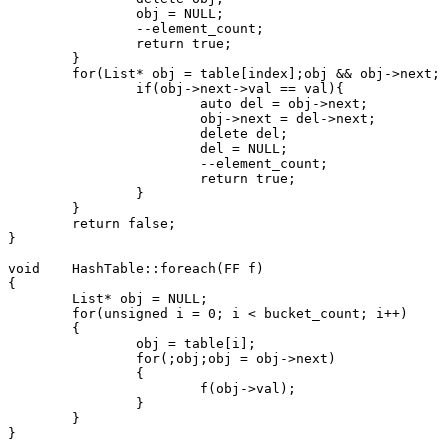
		obj = NULL;

		--element_count;

		return true;

	}

	for(List* obj = table[index];obj && obj->next; obj = obj->next){

		if(obj->next->val == val){

			auto del = obj->next;

			obj->next = del->next;

			delete del;

			del = NULL;

			--element_count;

			return true;

		}

	}

	return false;

}

void	HashTable::foreach(FF f)

{

	List* obj = NULL;

	for(unsigned i = 0; i < bucket_count; i++)

	{

		obj = table[i];

		for(;obj;obj = obj->next)

		{

			f(obj->val);

		}

	}

}
