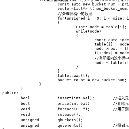
			const auto new_bucket_num = prime(element_num);

			vector<List*> t(new_bucket_num,NULL);

			//处理旧桶中的数据

			for(unsigned i = 0; i < size; i++)

			{

				List* node = table[i];

				while(node)

				{

					const auto index = bucket_num(node->val,new_bucket_num);

					table[i] = node->next;

					node->next = t[index];

					t[index] = node;

					//重新指向这个桶中的下一个位置

					node = table[i];

				}

			}

			table.swap(t);

			bucket_count = new_bucket_num;

		}

	}

public:

	bool		insert(int val);	//插入元素

	bool		erase(int val);		//删除元素

	void		foreach(FF f);		//用于测试的foreach

	void		release();			//释放空间

	unsigned	qbuckets();			//得到桶数目

	unsigned	qelements();		//得到元素数目
