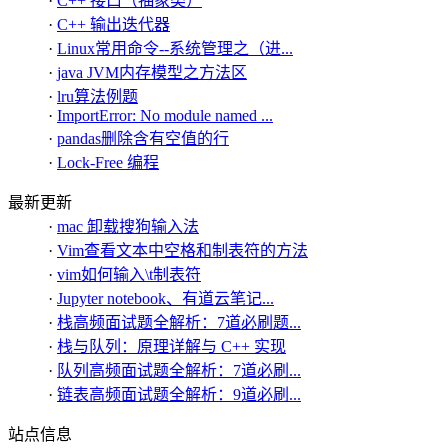
·
C++ 接口（抽象类）
·
C++ 输出迭代器
·
Linux常用命令--系统管理之（进...
·
java JVM内存模型之方法区
·
lru算法例题
·
ImportError: No module named ...
·
pandas删除含有空值的行
·
Lock-Free 编程
最新更新
·
mac 卸载搜狗输入法
·
Vim查看文本中空格和制表符的方法
·
vim如何输入\t制表符
·
Jupyter notebook、有道云笔记...
·
栈高频面试题全解析：7道必刷题...
·
栈与队列：原理详解与 C++ 实现
·
队列高频面试题全解析：7道必刷...
·
链表高频面试题全解析：9道必刷...
站点信息