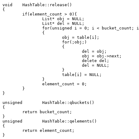
void	HashTable::release()

{

	if(element_count > 0){

		List* obj = NULL;

		List* del = NULL;

		for(unsigned i = 0; i < bucket_count; i++)

		{

			obj = table[i];

			for(;obj;)

			{

				del = obj;

				obj = obj->next;

				delete del;

				del = NULL;

			}

			table[i] = NULL;

		}

		element_count = 0;

	}

}

unsigned	HashTable::qbuckets()

{

	return bucket_count;

}

unsigned	HashTable::qelements()

{

	return element_count;

}
