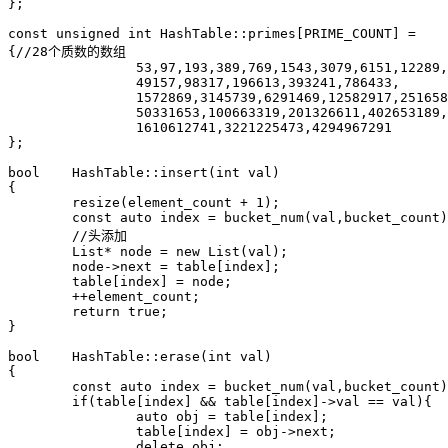
};

const unsigned int HashTable::primes[PRIME_COUNT] = 

{//28个质数的数组

		53,97,193,389,769,1543,3079,6151,12289,24593,

		49157,98317,196613,393241,786433,

		1572869,3145739,6291469,12582917,25165843,

		50331653,100663319,201326611,402653189,805306457,

		1610612741,3221225473,4294967291

};

bool	HashTable::insert(int val)

{

	resize(element_count + 1);

	const auto index = bucket_num(val,bucket_count);

	//头添加

	List* node = new List(val);

	node->next = table[index];

	table[index] = node;

	++element_count;

	return true;

}

bool	HashTable::erase(int val)

{

	const auto index = bucket_num(val,bucket_count);

	if(table[index] && table[index]->val == val){

		auto obj = table[index];

		table[index] = obj->next;

		delete obj;
