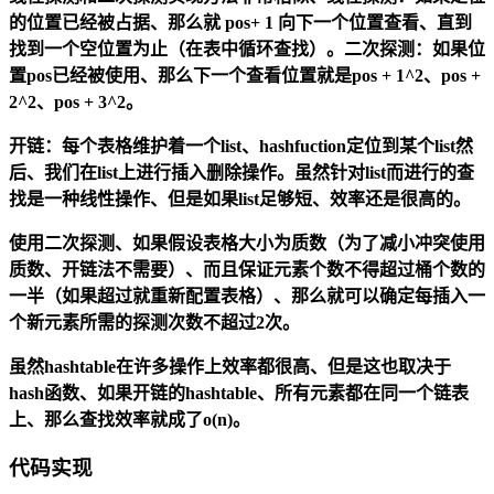
的位置已经被占据、那么就 pos+ 1 向下一个位置查看、直到
找到一个空位置为止（在表中循环查找）。二次探测：如果位
置pos已经被使用、那么下一个查看位置就是pos + 1^2、pos +
2^2、pos + 3^2。
开链：每个表格维护着一个list、hashfuction定位到某个list然
后、我们在list上进行插入删除操作。虽然针对list而进行的查
找是一种线性操作、但是如果list足够短、效率还是很高的。
使用二次探测、如果假设表格大小为质数（为了减小冲突使用
质数、开链法不需要）、而且保证元素个数不得超过桶个数的
一半（如果超过就重新配置表格）、那么就可以确定每插入一
个新元素所需的探测次数不超过2次。
虽然hashtable在许多操作上效率都很高、但是这也取决于
hash函数、如果开链的hashtable、所有元素都在同一个链表
上、那么查找效率就成了o(n)。
代码实现