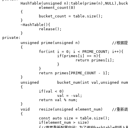
	HashTable(unsigned n):table(prime(n),NULL),bucket_count(0),

		element_count(0)

	{

		bucket_count = table.size();

	}

	~HashTable(){

		release();

	}

private:

	unsigned prime(unsigned n)		//根据提供需要的“桶”个数、转换为稍大一些的质数

	{

		for(int i = 0; i < PRIME_COUNT; i++){

			if(primes[i] >= n){

				return primes[i];

			}

		}

		return primes[PRIME_COUNT - 1];

	}

	unsigned	bucket_num(int val,unsigned num)	//找到当前元素val应该放在桶数为num时的哪一个桶中

	{

		if(val < 0)

			val = -val;

		return val % num;

	}

	void	resize(unsigned element_num)	//重新调整表的长度（桶的数量）

	{

		const auto size = table.size();

		if(element_num > size)

		{//需要重新配置空间：为了维护hashtable的插入和查找的效率、当元素个数大于桶数时就要重新配置
