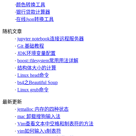
·
颜色转换工具
·
银行贷款计算器
·
在线Json转换工具
随机文章
·
jupyter notebook连接远程服务器
·
Git 基础教程
·
JDK环境变量配置
·
boost::filesystem常用用法详解
·
结构体大小的计算
·
Linux head命令
·
bs4之Beautiful Soup
·
Linux grub命令
最新更新
·
jemalloc 内存的四种状态
·
mac 卸载搜狗输入法
·
Vim查看文本中空格和制表符的方法
·
vim如何输入\t制表符