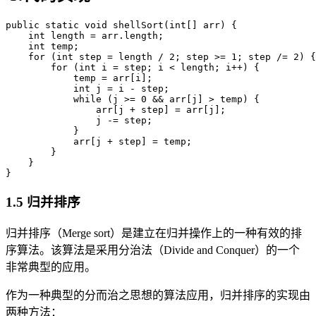
public static void shellSort(int[] arr) {

    int length = arr.length;

    int temp;

    for (int step = length / 2; step >= 1; step /= 2) {

        for (int i = step; i < length; i++) {

            temp = arr[i];

            int j = i - step;

            while (j >= 0 && arr[j] > temp) {

                arr[j + step] = arr[j];

                j -= step;

            }

            arr[j + step] = temp;

        }

    }

}
1.5 归并排序
归并排序（Merge sort）是建立在归并操作上的一种有效的排
序算法。该算法是采用分治法（Divide and Conquer）的一个
非常典型的应用。
作为一种典型的分而治之思想的算法应用，归并排序的实现由
两种方法：