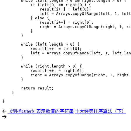
        while (left.length > 0 && right.length > 0) {

            if (left[0] <= right[0]) {

                result[i++] = left[0];

                left = Arrays.copyOfRange(left, 1, left
            } else {

                result[i++] = right[0];

                right = Arrays.copyOfRange(right, 1, ri
            }

        }

        while (left.length > 0) {

            result[i++] = left[0];

            left = Arrays.copyOfRange(left, 1, left.len
        }

        while (right.length > 0) {

            result[i++] = right[0];

            right = Arrays.copyOfRange(right, 1, right.
        }

        return result;

    }

}
《剑指Offer》表示数值的字符串
十大经典排序算法（下）