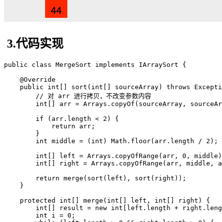
3.代码实现
public class MergeSort implements IArraySort {

    @Override

    public int[] sort(int[] sourceArray) throws Excepti
        // 对 arr 进行拷贝，不改变参数内容

        int[] arr = Arrays.copyOf(sourceArray, sourceAr
        if (arr.length < 2) {

            return arr;

        }

        int middle = (int) Math.floor(arr.length / 2);

        int[] left = Arrays.copyOfRange(arr, 0, middle)
        int[] right = Arrays.copyOfRange(arr, middle, a
        return merge(sort(left), sort(right));

    }

    protected int[] merge(int[] left, int[] right) {

        int[] result = new int[left.length + right.leng
        int i = 0;
