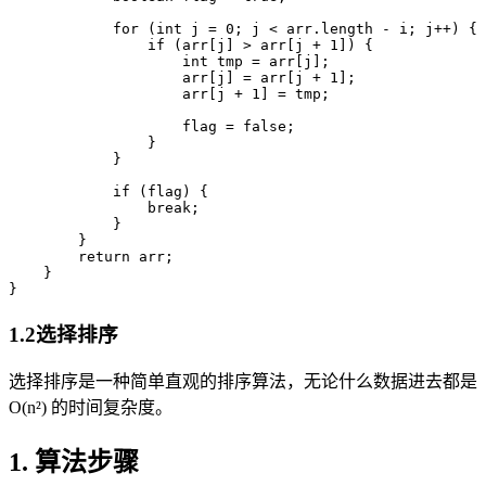
            for (int j = 0; j < arr.length - i; j++) {

                if (arr[j] > arr[j + 1]) {

                    int tmp = arr[j];

                    arr[j] = arr[j + 1];

                    arr[j + 1] = tmp;

                    flag = false;

                }

            }

            if (flag) {

                break;

            }

        }

        return arr;

    }

}
1.2选择排序
选择排序是一种简单直观的排序算法，无论什么数据进去都是
O(n²) 的时间复杂度。
1. 算法步骤