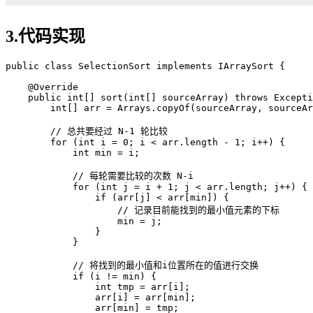
3.代码实现
public class SelectionSort implements IArraySort {

    @Override

    public int[] sort(int[] sourceArray) throws Excepti
        int[] arr = Arrays.copyOf(sourceArray, sourceAr
        // 总共要经过 N-1 轮比较

        for (int i = 0; i < arr.length - 1; i++) {

            int min = i;

            // 每轮需要比较的次数 N-i

            for (int j = i + 1; j < arr.length; j++) {

                if (arr[j] < arr[min]) {

                    // 记录目前能找到的最小值元素的下标

                    min = j;

                }

            }

            // 将找到的最小值和i位置所在的值进行交换

            if (i != min) {

                int tmp = arr[i];

                arr[i] = arr[min];

                arr[min] = tmp;
