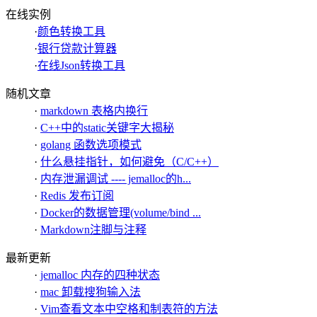
在线实例
·
颜色转换工具
·
银行贷款计算器
·
在线Json转换工具
随机文章
·
markdown 表格内换行
·
C++中的static关键字大揭秘
·
golang 函数选项模式
·
什么悬挂指针，如何避免（C/C++）
·
内存泄漏调试 ---- jemalloc的h...
·
Redis 发布订阅
·
Docker的数据管理(volume/bind ...
·
Markdown注脚与注释
最新更新
·
jemalloc 内存的四种状态
·
mac 卸载搜狗输入法
·
Vim查看文本中空格和制表符的方法