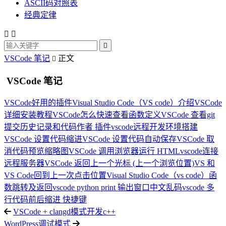
ASCII码对照表
经典定律



VSCode 笔记
正文

VSCode 笔记
VSCode好用的插件
Visual Studio Code（VS code）介绍
VSCode
详细安装教程
VSCode怎么快速查看函数定义
VSCode 查看git
提交历史记录和代码作者 插件
vscode远程开发环境搭建
VSCode 设置代码缩进
VSCode 设置代码自动保存
VSCode 取
消代码预览缩略图
VSCode 调用浏览器运行 HTML
vscode连接
远程服务器
VSCode 返回上一个光标 (上一个浏览位置)
VS 和
VS Code回到上一次点击位置
Visual Studio Code（vs code）函
数跳转及返回
vscode python print 输出窗口中文乱码
vscode 多
行代码前后缩进 快捷键
VSCode + clangd模式开发c++
WordPress调试模式