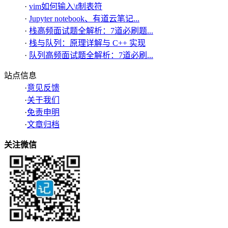
·
vim如何输入\t制表符
·
Jupyter notebook、有道云笔记...
·
栈高频面试题全解析：7道必刷题...
·
栈与队列：原理详解与 C++ 实现
·
队列高频面试题全解析：7道必刷...
站点信息
·
意见反馈
·
关于我们
·
免责申明
·
文章归档
关注微信