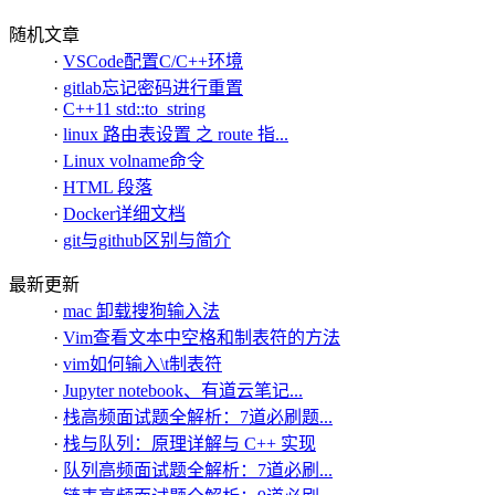
随机文章
·
VSCode配置C/C++环境
·
gitlab忘记密码进行重置
·
C++11 std::to_string
·
linux 路由表设置 之 route 指...
·
Linux volname命令
·
HTML 段落
·
Docker详细文档
·
git与github区别与简介
最新更新
·
mac 卸载搜狗输入法
·
Vim查看文本中空格和制表符的方法
·
vim如何输入\t制表符
·
Jupyter notebook、有道云笔记...
·
栈高频面试题全解析：7道必刷题...
·
栈与队列：原理详解与 C++ 实现
·
队列高频面试题全解析：7道必刷...