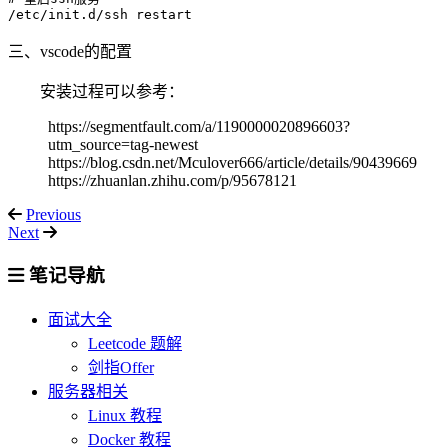
三、vscode的配置
安装过程可以参考：
https://segmentfault.com/a/1190000020896603?
utm_source=tag-newest
https://blog.csdn.net/Mculover666/article/details/90439669
https://zhuanlan.zhihu.com/p/95678121
Previous
Next
笔记导航
面试大全
Leetcode 题解
剑指Offer
服务器相关
Linux 教程
Docker 教程