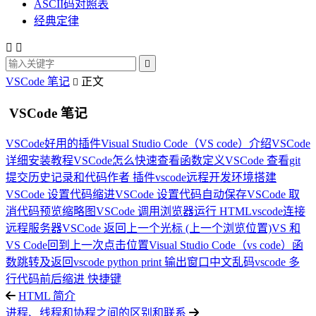
ASCII码对照表
经典定律



VSCode 笔记
正文

VSCode 笔记
VSCode好用的插件
Visual Studio Code（VS code）介绍
VSCode
详细安装教程
VSCode怎么快速查看函数定义
VSCode 查看git
提交历史记录和代码作者 插件
vscode远程开发环境搭建
VSCode 设置代码缩进
VSCode 设置代码自动保存
VSCode 取
消代码预览缩略图
VSCode 调用浏览器运行 HTML
vscode连接
远程服务器
VSCode 返回上一个光标 (上一个浏览位置)
VS 和
VS Code回到上一次点击位置
Visual Studio Code（vs code）函
数跳转及返回
vscode python print 输出窗口中文乱码
vscode 多
行代码前后缩进 快捷键
HTML 简介
进程、线程和协程之间的区别和联系