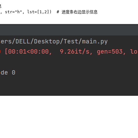
       

99), str="h", lst=[1,2])  # 进度条右边显示信息
