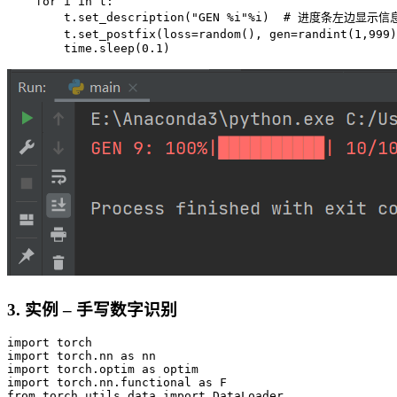
    for i in t:                

        t.set_description("GEN %i"%i)  # 进度条左边显示信息 
        t.set_postfix(loss=random(), gen=randint(1,9
3. 实例 – 手写数字识别
import torch

import torch.nn as nn

import torch.optim as optim

import torch.nn.functional as F

from torch.utils.data import DataLoader
