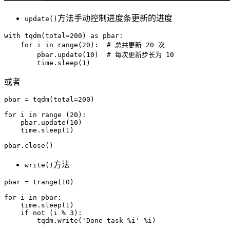
方法手动控制进度条更新的进度
update()
with tqdm(total=200) as pbar:

    for i in range(20):  # 总共更新 20 次

        pbar.update(10)  # 每次更新步长为 10

或者
pbar = tqdm(total=200)

for i in range (20):

    pbar.update(10)

    time.sleep(1)

方法
write()
pbar = trange(10)

for i in pbar:

    time.sleep(1)

    if not (i % 3):
