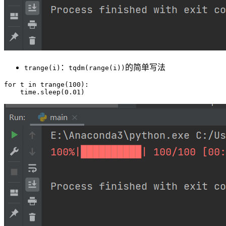
：
的简单写法
trange(i)
tqdm(range(i))
for t in trange(100):
