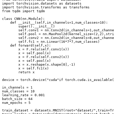
import torchvision.datasets as datasets

import torchvision.transforms as transforms

from tqdm import tqdm

class CNN(nn.Module):

    def __init__(self,in_channels=1,num_classes=10):

        super().__init__()

        self.conv1 = nn.Conv2d(in_channels=1,out_channe
        self.pool = nn.MaxPool2d(kernel_size=(2,2),stri
        self.conv2 = nn.Conv2d(in_channels=8,out_channe
        self.fc1 = nn.Linear(16*7*7,num_classes)

    def forward(self,x):

        x = F.relu(self.conv1(x))

        x = self.pool(x)

        x = F.relu(self.conv2(x))

        x = self.pool(x)

        x = x.reshape(x.shape[0],-1)

        x = self.fc1(x)

        return x

device = torch.device("cuda"if torch.cuda.is_available(
in_channels = 1

num_classes = 10

learning_rate = 0.001

batch_size = 64

num_epochs = 5

train_dataset = datasets.MNIST(root="dataset/",train=Tr