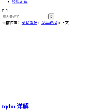
经典定律



当前位置：
菜鸟笔记
菜鸟教程
正文


tqdm 详解