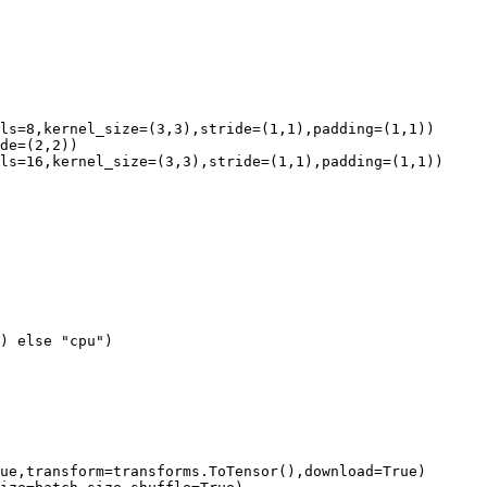
ls=8,kernel_size=(3,3),stride=(1,1),padding=(1,1))

de=(2,2))

ls=16,kernel_size=(3,3),stride=(1,1),padding=(1,1))

) else "cpu")

ue,transform=transforms.ToTensor(),download=True)
