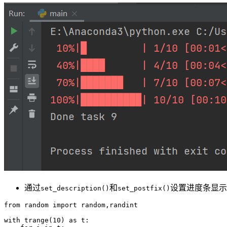
通过
和
设置进度条显示
set_description()
set_postfix()
from random import random,randint

with trange(10) as t:
