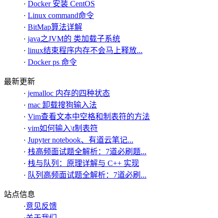
·
Docker 安装 CentOS
·
Linux command命令
·
BitMap算法详解
·
java之JVM的 类加载子系统
·
linux结束程序内存不会马上释放...
·
Docker ps 命令
最新更新
·
jemalloc 内存的四种状态
·
mac 卸载搜狗输入法
·
Vim查看文本中空格和制表符的方法
·
vim如何输入\t制表符
·
Jupyter notebook、有道云笔记...
·
栈高频面试题全解析：7道必刷题...
·
栈与队列：原理详解与 C++ 实现
·
队列高频面试题全解析：7道必刷...
站点信息
·
意见反馈
·
关于我们