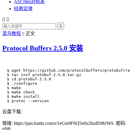
ASCII码对照表
经典定律



菜鸟教程
正文

Protocol Buffers 2.5.0 安装
  $ wget https://github.com/protocolbuffers/protobuf/re
  $ tar zxvf protobuf-2.5.0.tar.gz

  $ cd protobuf-2.5.0

  $ ./configure

  $ make

  $ make check

  $ make install

  $ protoc --version
云盘下载:
链接: https://pan.baidu.com/s/1eGm9F6Q5s0n2IizdDtRrWA 密码:
n9j8