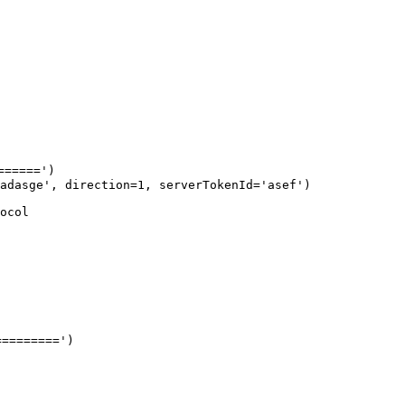
=====')

adasge', direction=1, serverTokenId='asef')

ocol

=======')
