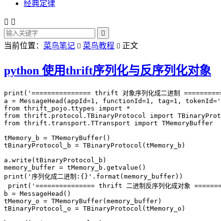
经典定律



当前位置：
菜鸟笔记
菜鸟教程
正文


python 使用thrift序列化与反序列化对象
print('=============== thrift 对象序列化成二进制 ==========
a = MessageHead(appId=1, functionId=1, tag=1, tokenId='
from thrift_pojo.ttypes import *

from thrift.protocol.TBinaryProtocol import TBinaryProt
from thrift.transport.TTransport import TMemoryBuffer

tMemory_b = TMemoryBuffer()

tBinaryProtocol_b = TBinaryProtocol(tMemory_b)

a.write(tBinaryProtocol_b)

memory_buffer = tMemory_b.getvalue()

print('序列化成二进制:{}'.format(memory_buffer))

 print('=============== thrift 二进制反序列化成对象 ========
b = MessageHead()

tMemory_o = TMemoryBuffer(memory_buffer)

tBinaryProtocol_o = TBinaryProtocol(tMemory_o)
