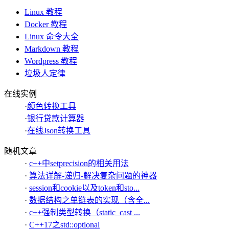
Linux 教程
Docker 教程
Linux 命令大全
Markdown 教程
Wordpress 教程
垃圾人定律
在线实例
·
颜色转换工具
·
银行贷款计算器
·
在线Json转换工具
随机文章
·
c++中setprecision的相关用法
·
算法详解-递归-解决复杂问题的神器
·
session和cookie以及token和sto...
·
数据结构之单链表的实现（含全...
·
c++强制类型转换（static_cast ...
·
C++17之std::optional