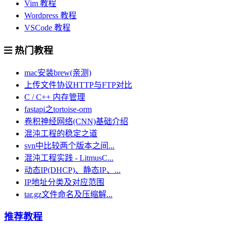
Vim 教程
Wordpress 教程
VSCode 教程
热门教程
mac安装brew(亲测)
上传文件协议HTTP与FTP对比
C / C++ 内存管理
fastapi之tortoise-orm
卷积神经网络(CNN)基础介绍
混沌工程的稳定之道
svn中比较两个版本之间...
混沌工程实践 - LitmusC...
动态IP(DHCP)、静态IP、...
IP地址分类及对应范围
tar.gz文件命名及压缩解...
推荐教程