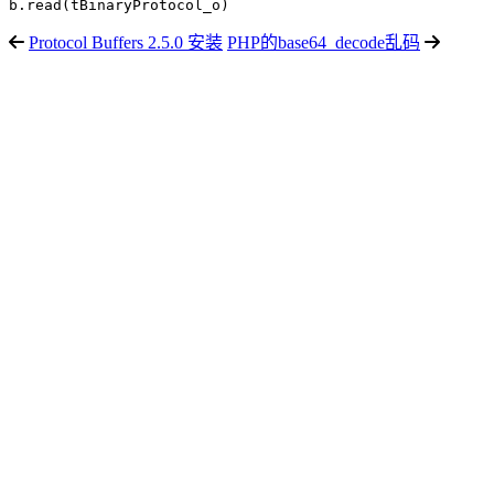
b.read(tBinaryProtocol_o)
Protocol Buffers 2.5.0 安装
PHP的base64_decode乱码