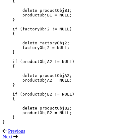
    {

        delete productObjB1;

        productObjB1 = NULL;

    }

    if (factoryObj2 != NULL)

    {

        delete factoryObj2;

        factoryObj2 = NULL;

    }

    if (productObjA2 != NULL)

    {

        delete productObjA2;

        productObjA2 = NULL;

    }

    if (productObjB2 != NULL)

    {

        delete productObjB2;

        productObjB2 = NULL;

    }

}
Previous
Next