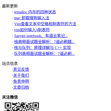
最新更新
·
jemalloc 内存的四种状态
·
mac 卸载搜狗输入法
·
Vim查看文本中空格和制表符的方法
·
vim如何输入\t制表符
·
Jupyter notebook、有道云笔记...
·
栈高频面试题全解析：7道必刷题...
·
栈与队列：原理详解与 C++ 实现
·
队列高频面试题全解析：7道必刷...
站点信息
·
意见反馈
·
关于我们
·
免责申明
·
文章归档
关注微信