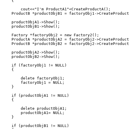
    {

        cout<<"I'm ProductA1"<
CreateProductA();

    ProductB *productObjB1 = factoryObj1->CreateProduct
    productObjA1->Show();

    productObjB1->Show();

    Factory *factoryObj2 = new Factory2();

    ProductA *productObjA2 = factoryObj2->CreateProduct
    ProductB *productObjB2 = factoryObj2->CreateProduct
    productObjA2->Show();

    productObjB2->Show();

    if (factoryObj1 != NULL)

    {

        delete factoryObj1;

        factoryObj1 = NULL;

    }

    if (productObjA1 != NULL)

    {

        delete productObjA1;

        productObjA1= NULL;

    }

    if (productObjB1 != NULL)
