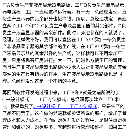
厂A负责生产非液晶显示器电路板，工厂B负责生产液晶显示
器电路板；工厂一直就这样运行着。有一天，总经理发现，直
接生产显示器的其余部分也挺挣钱，所以，总经理决定，再建
立两个工厂C和D；C负责生产非液晶显示器的其余部件，D负
责生产液晶显示器的其余部件。此时，旁边参谋的人就说了，
经理，这样做不好，我们可以直接在工厂A中添加一条负责生
产非液晶显示器的其余部件的生产线，在工厂B中添加一条生
产液晶显示器的其余部件的生产线，这样就可以不用增加厂
房，只用将现有厂房进行扩大一下，同时也方便工厂的管理，
而且生产非液晶显示器电路板的技术人员对非液晶显示的其余
部件的生产具有指导的作用，生产液晶显示器电路板也是同
理。总经理发现这是一个不错的主意。
再回到软件开发的过程中来，工厂A和B就是之前所说的了
C++设计模式——工厂方法模式；总经理再次建立工厂C和
D，就是重复了
C++设计模式——工厂方法模式
，只是生产的
产品不同罢了。这样做的弊端就如参谋所说的那样，增加了管
理成本和人力成本。在面向对象开发的过程中，是很注重对象
管理和维护的，对象越多，就越难进行管理和维护；如果工厂