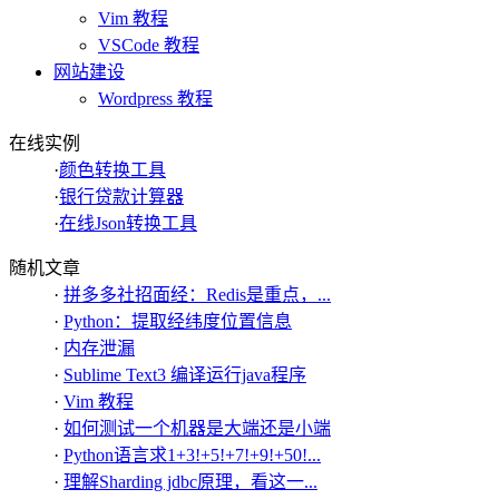
Vim 教程
VSCode 教程
网站建设
Wordpress 教程
在线实例
·
颜色转换工具
·
银行贷款计算器
·
在线Json转换工具
随机文章
·
拼多多社招面经：Redis是重点，...
·
Python：提取经纬度位置信息
·
内存泄漏
·
Sublime Text3 编译运行java程序
·
Vim 教程
·
如何测试一个机器是大端还是小端
·
Python语言求1+3!+5!+7!+9!+50!...
·
理解Sharding jdbc原理，看这一...