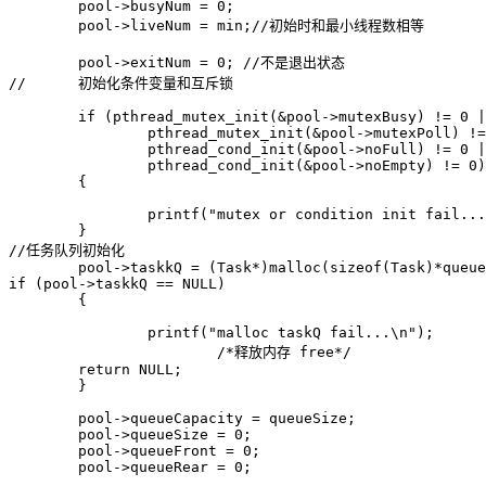
	pool->busyNum = 0;

	pool->liveNum = min;//初始时和最小线程数相等

	pool->exitNum = 0; //不是退出状态

// 	初始化条件变量和互斥锁

	if (pthread_mutex_init(&pool->mutexBusy) != 0 ||

		pthread_mutex_init(&pool->mutexPoll) != 0 ||

		pthread_cond_init(&pool->noFull) != 0 ||

		pthread_cond_init(&pool->noEmpty) != 0)

	{

		printf("mutex or condition init fail...\n");

	}

//任务队列初始化

	pool->taskkQ = (Task*)malloc(sizeof(Task)*queueSize);

if (pool->taskkQ == NULL)

	{

		printf("malloc taskQ fail...\n");

			/*释放内存 free*/

        return NULL;

	}

	pool->queueCapacity = queueSize;

	pool->queueSize = 0;

	pool->queueFront = 0;

	pool->queueRear = 0;
