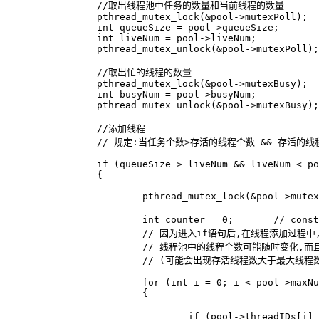
		//取出线程池中任务的数量和当前线程的数量

		pthread_mutex_lock(&pool->mutexPoll);

		int queueSize = pool->queueSize;

		int liveNum = pool->liveNum;

		pthread_mutex_unlock(&pool->mutexPoll);

		//取出忙的线程的数量

		pthread_mutex_lock(&pool->mutexBusy);

		int busyNum = pool->busyNum;

		pthread_mutex_unlock(&pool->mutexBusy);

		//添加线程

		// 规定:当任务个数>存活的线程个数 && 存活的线程数<最大的线程数  时 才需要增加线程

		if (queueSize > liveNum && liveNum < pool->maxNum)

		{

			pthread_mutex_lock(&pool->mutexBusy);

			int counter = 0;       // const int NUMBER 指定为2 ,每次添加线程上限两个.

			// 因为进入if语句后,在线程添加过程中,

			// 线程池中的线程个数可能随时变化,而且循环期间会进行liveNum++,

			// (可能会出现存活线程数大于最大线程数,此时不应再进行 liveNum++),故循环之前需要判断pool->liveNum<pool->maxNum

			for (int i = 0; i < pool->maxNum && counter < NUMBER && pool->liveNum < pool->maxNum; ++i)

			{

				if (pool->threadIDs[i] == 0) // 遍历可用的线程
