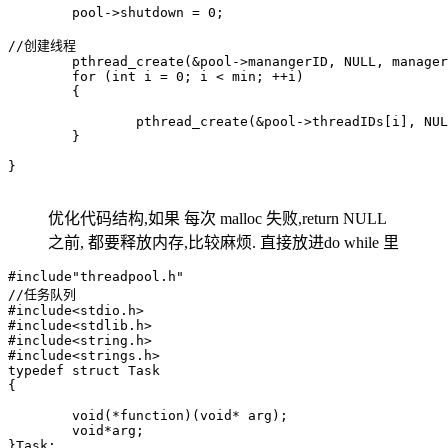
	pool->shutdown = 0;

//创建线程

	pthread_create(&pool->manangerID, NULL, manager, NULL);

	for (int i = 0; i < min; ++i)

	{

		pthread_create(&pool->threadIDs[i], NULL, worker, NULL);

	}

}

优化代码结构,如果 每次 malloc 失败,return NULL
之前, 都要释放内存,比较麻烦. 直接放进do while 里
#include"threadpool.h"

//任务队列

#include<stdio.h>

#include<stdlib.h>

#include<string.h>

#include<strings.h>

typedef struct Task

{

	void(*function)(void* arg);

	void*arg;

}Task;
