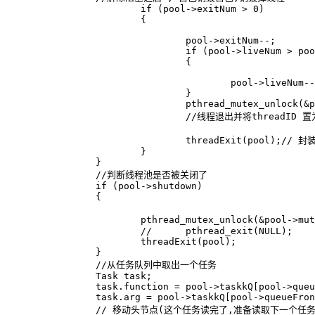
			if (pool->exitNum > 0)

			{

				pool->exitNum--;

				if (pool->liveNum > pool->minNum)

				{

					pool->liveNum--;

				}

				pthread_mutex_unlock(&pool->mutexPoll);

				//线程退出并将threadID 置为 0 表明此线程是可以被下次添加的

				threadExit(pool);// 封装的线程退出函数,将threadID 置为0

			}

		}

		//判断线程池是否被关闭了

		if (pool->shutdown)

		{

			pthread_mutex_unlock(&pool->mutexPoll); // 防止锁完不解,造成死锁

			//	pthread_exit(NULL);

			threadExit(pool);

		}

		//从任务队列中取出一个任务

		Task task;

		task.function = pool->taskkQ[pool->queueFront].function;

		task.arg = pool->taskkQ[pool->queueFront].arg;

		// 移动头节点(这个任务读完了,准备读取下一个任务)
