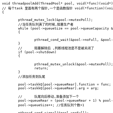
void threadpoolAdd(ThreadPool* pool, void(*func)(vo
// 每个task 里面有两个指针,一个是函数指针 void(*function)(void* arg);	   一个是 函数指针的参数 是
{

	pthread_mutex_lock(&pool->mutexPoll);

	//当任务队列满了的时候,阻塞生产者

	while (pool->queueSize == pool->queueCapacity && !pool->shutdown)

	{

		pthread_cond_wait(&pool->noFull, &pool->mutexPoll);

	}

	//	阻塞解除后 ,判断线程池是不是被关闭了

	if (pool->shutdown)

	{

		pthread_mutex_unlock(&pool->mutexPoll);//防止死锁

		return;

	}

	//添加任务到队尾

	pool->taskkQ[pool->queueRear].function = func;

	pool->taskkQ[pool->queueRear].arg = arg;

	//	队尾向后移动,准备添加下一个

	pool->queueRear = (pool->queueRear + 1) % pool->queueCapacity;

	pool->queueSize++; //任务队列个数+1

	pthread_cond_signal(&pool->noFull);
