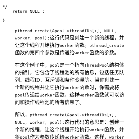
*/

    return NULL ;

pthread_create(&pool->threadIDs[i], NULL,
这行代码是创建一个新的线程，并
worker, pool);
让这个线程开始执行
函数。
worker
pthread_create
函数的第四个参数是传递给
函数的参数。
worker
在这个例子中，
是一个指向
结构体
pool
ThreadPool
的指针，它包含了线程池的所有信息，包括任务队
列、线程ID、互斥锁和条件变量等。当你创建一
个新的线程并让它执行
函数时，你需要将
worker
传递给
函数，这样
函数就可以访
pool
worker
worker
问和操作线程池的所有信息了。
所以，
pthread_create(&pool->threadIDs[i],
这行代码的意思是：创建一
NULL, worker, pool);
个新的线程，让这个线程开始执行
函数，并
worker
将
作为参数传递给
函数。这样，
pool
worker
worker