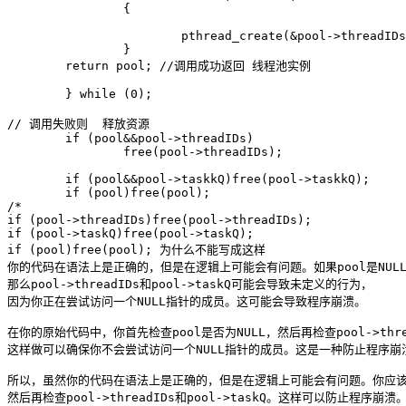
		{

			pthread_create(&pool->threadIDs[i], NULL, worker, pool);  

		}

        return pool; //调用成功返回 线程池实例

	} while (0);

// 调用失败则  释放资源

	if (pool&&pool->threadIDs)

		free(pool->threadIDs);

	if (pool&&pool->taskkQ)free(pool->taskkQ);

	if (pool)free(pool);

/*

if (pool->threadIDs)free(pool->threadIDs);

if (pool->taskQ)free(pool->taskQ);

if (pool)free(pool); 为什么不能写成这样

你的代码在语法上是正确的，但是在逻辑上可能会有问题。如果pool是NULL
那么pool->threadIDs和pool->taskQ可能会导致未定义的行为，

因为你正在尝试访问一个NULL指针的成员。这可能会导致程序崩溃。

在你的原始代码中，你首先检查pool是否为NULL，然后再检查pool->threadI
这样做可以确保你不会尝试访问一个NULL指针的成员。这是一种防止程序崩溃
所以，虽然你的代码在语法上是正确的，但是在逻辑上可能会有问题。你应该始终
然后再检查pool->threadIDs和pool->taskQ。这样可以防止程序崩溃。