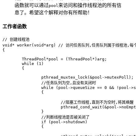
函数就可以通过
来访问和操作线程池的所有信
pool
息了。希望这个解释对你有所帮助！
工作者函数
// 创建线程池

void* worker(void*arg) // 访问任务队列,任务队列属于线程
{

	ThreadPool*pool = (ThreadPool*)arg;

	while (1)

	{

		pthread_muxtex_lock(&pool->mutexPoll);

		//任务队列为空,且没有关闭时

		while (pool->queueSize == 0 && !pool->shutdown)

		{

			//阻塞工作线程,直到不为空时,将其唤醒

			pthread_cond_wait(&pool->noEmpty, &pool->mutexPoll);

		}

		//判断线程池是否被关闭了

		if (pool->shutdown)

		{
