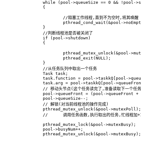
		while (pool->queueSize == 0 && !pool->shutdown)

		{

			//阻塞工作线程,直到不为空时,将其唤醒

			pthread_cond_wait(&pool->noEmpty, &pool->mutexPoll);

		}

		//判断线程池是否被关闭了

		if (pool->shutdown)

		{

			pthread_mutex_unlock(&pool->mutexPoll); // 防止锁完不解,造成死锁

			pthread_exit(NULL);

		}

		//从任务队列中取出一个任务

		Task task;

		task.function = pool->taskkQ[pool->queueFront].function;  // 

		task.arg = pool->taskkQ[pool->queueFront].arg;

		// 移动头节点(这个任务读完了,准备读取下一个任务)

		pool->queueFront = (pool->queueFront + 1) % pool->queueCapacity;

		pool->queueSize--;

		// 解锁(对当前线程池的操作完成)

		pthread_mutex_unlock(&pool->mutexPoll);

		// 	调用任务函数,执行取出的任务,忙线程加+1 ,由于忙线程是频繁变化的共享变量加锁

		pthread_mutex_lock(&pool->mutexBusy);

		pool->busyNum++;

		pthread_mutex_unlock(&pool->mutexBusy);
