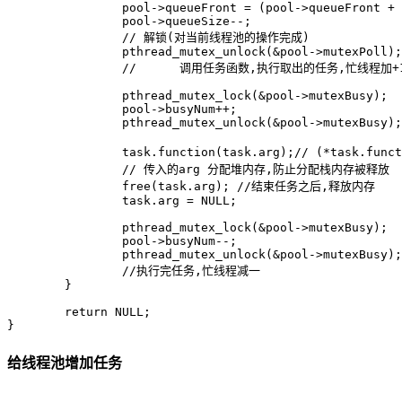
		pool->queueFront = (pool->queueFront + 1) % pool->queueCapacity;

		pool->queueSize--;

		// 解锁(对当前线程池的操作完成)

		pthread_mutex_unlock(&pool->mutexPoll);

		// 	调用任务函数,执行取出的任务,忙线程加+1 ,由于忙线程是频繁变化的共享变量加锁

		pthread_mutex_lock(&pool->mutexBusy);

		pool->busyNum++;

		pthread_mutex_unlock(&pool->mutexBusy);

		task.function(task.arg);// (*task.function)(task.arg);  	调用任务函数

		// 传入的arg 分配堆内存,防止分配栈内存被释放

		free(task.arg); //结束任务之后,释放内存

		task.arg = NULL;

		pthread_mutex_lock(&pool->mutexBusy);

		pool->busyNum--;

		pthread_mutex_unlock(&pool->mutexBusy);

		//执行完任务,忙线程减一

	}

	return NULL;

给线程池增加任务