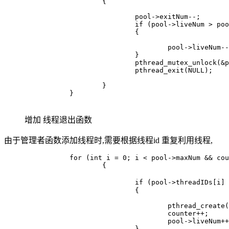
			{

				pool->exitNum--;

				if (pool->liveNum > pool->minNum)

				{

					pool->liveNum--;

				}

				pthread_mutex_unlock(&pool->mutexPoll);

				pthread_exit(NULL);

			}

		}

增加 线程退出函数
由于管理者函数添加线程时,需要根据线程id 重复利用线程,
		for (int i = 0; i < pool->maxNum && counter < NUMBER && pool->liveNum < pool->maxNum; ++i)

			{

				if (pool->threadIDs[i] == 0) // 遍历可用的线程

				{

					pthread_create(&pool->threadIDs[i], NULL, worker, pool);

					counter++;

					pool->liveNum++;

				}
