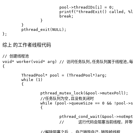
			pool->threadIDs[i] = 0;

			printf("threadExit() called, %ld exiting...\n", tid);

			break;

		}

	}

	pthread_exit(NULL);

综上 的工作者线程代码
// 创建线程池

void* worker(void* arg) // 访问任务队列,任务队列属于线
{

	ThreadPool* pool = (ThreadPool*)arg;

	while (1)

	{

		pthread_mutex_lock(&pool->mutexPoll);

		//任务队列为空,且没有关闭时

		while (pool->queueSize == 0 && !pool->shutdown)

		{

			pthread_cond_wait(&pool->noEmpty, &pool->mutexPoll);

			//	这行代码会阻塞当前线程，并等待条件变量 pool->noEmpty 的信号。当其他线程调用 pthread_cond_signal(&pool->noEmpty) 或 pthread_cond_broadcast(&pool->noEmpty) 时，这个被阻塞的线程就会被唤醒。

		//解除阻塞之后 , 自己销毁自己,销毁掉线程
