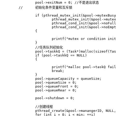
		pool->exitNum = 0; //不是退出状态

	// 	初始化条件变量和互斥锁

		if (pthread_mutex_init(&pool->mutexBusy) != 0 ||

			pthread_mutex_init(&pool->mutexPoll) != 0 ||

			pthread_cond_init(&pool->noFull) != 0 ||

			pthread_cond_init(&pool->noEmpty) != 0)

		{

			printf("mutex or condition init fail...\n");

		}

		//任务队列初始化

		pool->taskkQ = (Task*)malloc(sizeof(Task)*queueSize);

		if (pool->taskkQ == NULL)

		{

			printf("malloc pool->taskQ fail...\n");

			break;

		}

		pool->queueCapacity = queueSize;

		pool->queueSize = 0;

		pool->queueFront = 0;

		pool->queueRear = 0;

		pool->shutdown = 0;

		//创建线程

		pthread_create(&pool->manangerID, NULL, manager, NULL);

		for (int i = 0; i < min; ++i)
