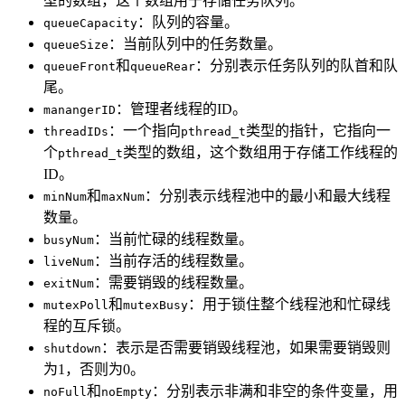
型的数组，这个数组用于存储任务队列。
：队列的容量。
queueCapacity
：当前队列中的任务数量。
queueSize
和
：分别表示任务队列的队首和队
queueFront
queueRear
尾。
：管理者线程的ID。
manangerID
：一个指向
类型的指针，它指向一
threadIDs
pthread_t
个
类型的数组，这个数组用于存储工作线程的
pthread_t
ID。
和
：分别表示线程池中的最小和最大线程
minNum
maxNum
数量。
：当前忙碌的线程数量。
busyNum
：当前存活的线程数量。
liveNum
：需要销毁的线程数量。
exitNum
和
：用于锁住整个线程池和忙碌线
mutexPoll
mutexBusy
程的互斥锁。
：表示是否需要销毁线程池，如果需要销毁则
shutdown
为1，否则为0。
和
：分别表示非满和非空的条件变量，用
noFull
noEmpty