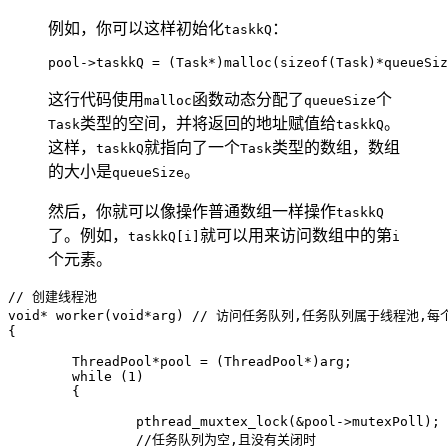
例如，你可以这样初始化
：
taskkQ
这行代码使用
函数动态分配了
个
malloc
queueSize
类型的空间，并将返回的地址赋值给
。
Task
taskkQ
这样，
就指向了一个
类型的数组，数组
taskkQ
Task
的大小是
。
queueSize
然后，你就可以像操作普通数组一样操作
taskkQ
了。例如，
就可以用来访问数组中的第
taskkQ[i]
i
个元素。
// 创建线程池

void* worker(void*arg) // 访问任务队列,任务队列属于线程
{

	ThreadPool*pool = (ThreadPool*)arg;

	while (1)

	{

		pthread_muxtex_lock(&pool->mutexPoll);    

		//任务队列为空,且没有关闭时
