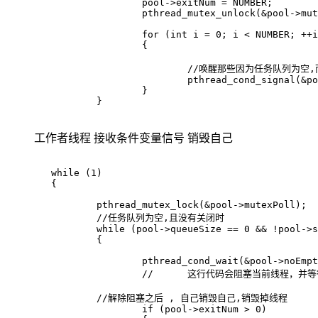
			pool->exitNum = NUMBER;

			pthread_mutex_unlock(&pool->mutexPoll);

			for (int i = 0; i < NUMBER; ++i)

			{

				//唤醒那些因为任务队列为空,而被阻塞的进程,让他们执行后面的 suicide代码

				pthread_cond_signal(&pool->noEmpty);

			}

		}

工作者线程 接收条件变量信号 销毁自己
	while (1)

	{

		pthread_mutex_lock(&pool->mutexPoll);

		//任务队列为空,且没有关闭时

		while (pool->queueSize == 0 && !pool->shutdown)

		{

			pthread_cond_wait(&pool->noEmpty, &pool->mutexPoll);

			//	这行代码会阻塞当前线程，并等待条件变量 pool->noEmpty 的信号。当其他线程调用 pthread_cond_signal(&pool->noEmpty) 或 pthread_cond_broadcast(&pool->noEmpty) 时，这个被阻塞的线程就会被唤醒,执行后面的代码。

		//解除阻塞之后 , 自己销毁自己,销毁掉线程

			if (pool->exitNum > 0)
