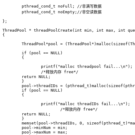
	pthread_cond_t noFull; //非满写数据

	pthread_cond_t noEmpty;//非空读数据

};

ThreadPool * threadPoolCreate(int min, int max, int que
{

	ThreadPool*pool = (ThreadPool*)malloc(sizeof(ThreadPool));

	if (pool == NULL)

	{

		printf("malloc threadpool fail...\n");

		/*释放内存 free*/

        return NULL;

	}

	pool->threadIDs = (pthread_t)malloc(sizeof(pthread_t)*max);

	if (pool == NULL)

	{

		printf("malloc threadIDs fail...\n");

			/*释放内存 free*/

        return NULL;

	}

	memset(pool->threadIDs, 0, sizeof(pthread_t)*max);

	pool->minNum = min;

	pool->maxNum = max;
