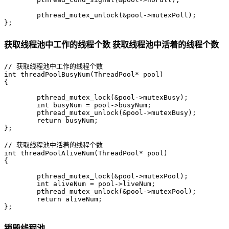
	pthread_mutex_unlock(&pool->mutexPoll);

获取线程池中工作的线程个数 获取线程池中活着的线程个数
// 获取线程池中工作的线程个数

int threadPoolBusyNum(ThreadPool* pool)

{

	pthread_mutex_lock(&pool->mutexBusy);

	int busyNum = pool->busyNum;

	pthread_mutex_unlock(&pool->mutexBusy);

	return busyNum;

};

// 获取线程池中活着的线程个数

int threadPoolAliveNum(ThreadPool* pool)

{

	pthread_mutex_lock(&pool->mutexPool);

	int aliveNum = pool->liveNum;

	pthread_mutex_unlock(&pool->mutexPool);

	return aliveNum;

销毁线程池