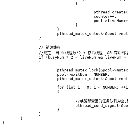
				{

					pthread_create(&pool->threadIDs[i], NULL, worker, pool);

					counter++;

					pool->liveNum++;

				}

			}

			pthread_mutex_unlock(&pool->mutexBusy);

		}

		// 销毁线程

		//规定: 当 忙线程数*2 < 存活线程  && 存活线程>最小线程数

		if (busyNum * 2 < liveNum && liveNum > pool->minNum)

		{

			pthread_mutex_lock(&pool->mutexPoll);

			pool->exitNum = NUMBER;

			pthread_mutex_unlock(&pool->mutexPoll);

			for (int i = 0; i < NUMBER; ++i)

			{

				//唤醒那些因为任务队列为空,而被阻塞的进程,让他们执行后面的 suicide代码

				pthread_cond_signal(&pool->noEmpty);

			}

		}

	}

}
