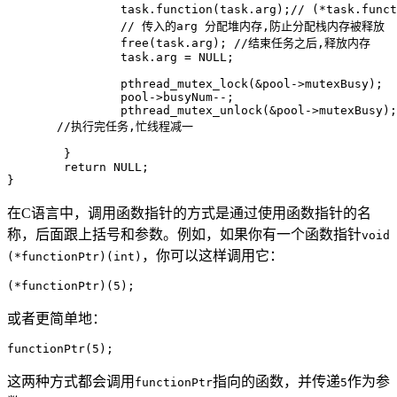
		task.function(task.arg);// (*task.function)(task.arg);  	调用任务函数

		// 传入的arg 分配堆内存,防止分配栈内存被释放

		free(task.arg); //结束任务之后,释放内存

		task.arg = NULL;

		pthread_mutex_lock(&pool->mutexBusy);

		pool->busyNum--;

		pthread_mutex_unlock(&pool->mutexBusy);

       //执行完任务,忙线程减一

	}

	return NULL;

在C语言中，调用函数指针的方式是通过使用函数指针的名
称，后面跟上括号和参数。例如，如果你有一个函数指针
void
，你可以这样调用它：
(*functionPtr)(int)
或者更简单地：
这两种方式都会调用
指向的函数，并传递
作为参
functionPtr
5