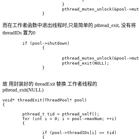
			}

			pthread_mutex_unlock(&pool->mutexBusy);

而在工作者函数中退出线程时,只是简单的 pthread_exit, 没有将
threadIDs 置为0
	if (pool->shutdown)

		{

			pthread_mutex_unlock(&pool->mutexPoll); // 防止锁完不解,造成死锁

			pthread_exit(NULL);

		}

故 用封装好的 threadExit 替换 工作者线程的
pthread_exit(NULL)
void* threadExit(ThreadPool* pool)

{

	pthread_t tid = pthread_self();

	for (int i = 0; i < pool->maxNum; ++i)

	{

		if (pool->threadIDs[i] == tid)

		{
