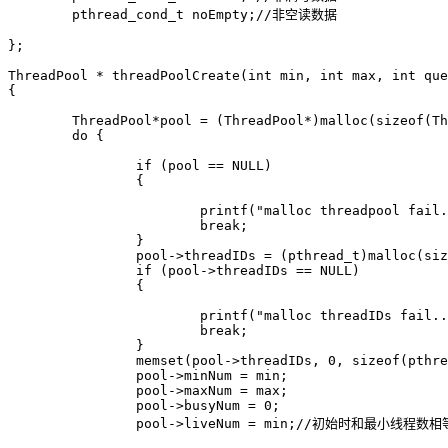
	pthread_cond_t noEmpty;//非空读数据

};

ThreadPool * threadPoolCreate(int min, int max, int que
{

	ThreadPool*pool = (ThreadPool*)malloc(sizeof(ThreadPool));

	do {

		if (pool == NULL)

		{

			printf("malloc threadpool fail...\n");

			break;

		}

		pool->threadIDs = (pthread_t)malloc(sizeof(pthread_t)*max);

		if (pool->threadIDs == NULL)

		{

			printf("malloc threadIDs fail...\n");

			break;

		}

		memset(pool->threadIDs, 0, sizeof(pthread_t)*max);

		pool->minNum = min;

		pool->maxNum = max;

		pool->busyNum = 0;

		pool->liveNum = min;//初始时和最小线程数相等
