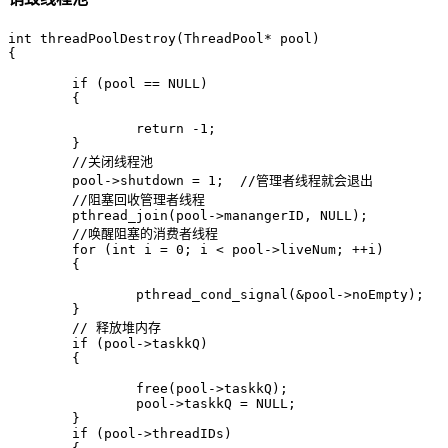
int threadPoolDestroy(ThreadPool* pool)

{

	if (pool == NULL)

	{

		return -1;

	}

	//关闭线程池

	pool->shutdown = 1;  //管理者线程就会退出

	//阻塞回收管理者线程

	pthread_join(pool->manangerID, NULL);

	//唤醒阻塞的消费者线程

	for (int i = 0; i < pool->liveNum; ++i)  

	{

		pthread_cond_signal(&pool->noEmpty);

	}

	// 释放堆内存

	if (pool->taskkQ)

	{

		free(pool->taskkQ);

		pool->taskkQ = NULL;

	}

	if (pool->threadIDs)
