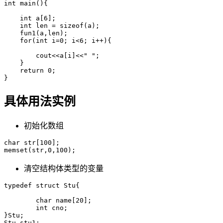
int main(){

    int a[6];

    int len = sizeof(a);

    fun1(a,len);

    for(int i=0; i<6; i++){

        cout<<a[i]<<" ";

    }

    return 0;

具体用法实例
初始化数组
char str[100];

清空结构体类型的变量
typedef struct Stu{

	char name[20];

	int cno;

}Stu;

Stu stu1; 
