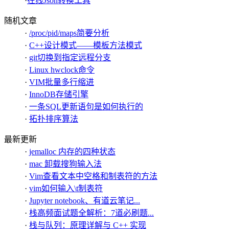
·
在线Json转换工具
随机文章
·
/proc/pid/maps简要分析
·
C++设计模式——模板方法模式
·
git切换到指定远程分支
·
Linux hwclock命令
·
VIM批量多行缩进
·
InnoDB存储引擎
·
一条SQL更新语句是如何执行的
·
拓扑排序算法
最新更新
·
jemalloc 内存的四种状态
·
mac 卸载搜狗输入法
·
Vim查看文本中空格和制表符的方法
·
vim如何输入\t制表符
·
Jupyter notebook、有道云笔记...
·
栈高频面试题全解析：7道必刷题...
·
栈与队列：原理详解与 C++ 实现