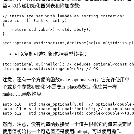
至可以传递初始化器列表和附加参数:
// initialize set with lambda as sorting criterion:

auto sc = [] (int x, int y) 

{

    return std::abs(x) < std::abs(y);

};

std::optional<std::set<int,decltype(sc)>> o8{std::in_pl
可以复制可选对象(包括类型转换)：
std::optional o5{"hello"}; // deduces optional<const ch
std::optional<std::string> o9{o5}; // OK
注意，还有一个方便的函数make_optional<>()，它允许使用单
个或多个参数初始化(不需要in_place参数)。像往常一样
make……函数推导:
auto o10 = std::make_optional(3.0); // optional<double>

auto o11 = std::make_optional("hello"); // optional<con
auto o12 = std::make_optional<std::complex<double>>(3.0
然而，注意，没有构造函数接受一个值并根据它的值来决定是
使用值初始化一个可选值还是使用nullopt。可以使用操作