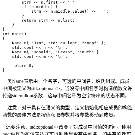
        strm << n.first << ' ';

        if (n.middle) {

            strm << n.middle.value() << ' ';

        }

        return strm << n.last;

    }

};

int main()

{

    Name n{ "Jim", std::nullopt, "Knopf" };

    std::cout << n << '\n';

    Name m{ "Donald", "Ervin", "Knuth" };

    std::cout << m << '\n';

    return 0;

}
类Name表示由一个名字，可选的中间名，姓氏组成。成员
中间被定义为std::optional<>，当没有中间名字时构造函数允许
传递std::nullopt参数，这与中间名称为空字符串的状态不同。
注意，对于具有值语义的类型，定义初始化相应成员的构造
函数的最佳方法是按值获取参数并将参数移动到成员。
还要注意，std::optional<>改变了对成员中间值的访问。使用
middle作为布尔表达式可以判断是否有中间名，如果有的话可