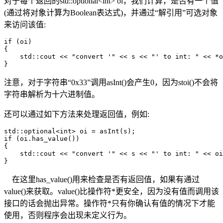
对于每个返回的std::optional<int> oi，我们计算，是否有一个值
(通过将对象计算为Boolean表达式)，并通过“解引用”可选对象
来访问该值:
if (oi) 

{

    std::cout << "convert '" << s << "' to int: " << *o
}
注意，对于字符串“0x33”调用asInt()会产生0，因为stoi()不会将
字符串解析为十六进制值。
还可以通过如下方法来处理返回值，例如:
std::optional<int> oi = asInt(s);

if (oi.has_value()) 

{

    std::cout << "convert '" << s << "' to int: " << oi
}
在这里has_value()用来检查是否有返回值，如果有通过
value()来获取。value()比操作符*更安全，因为没有值而调用该
接口的话会抛出异常。操作符*只有你确认有值的情况下才能
使用，否则程序会出现未定义行为。