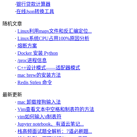
·
银行贷款计算器
·
在线Json转换工具
随机文章
·
Linux利用maps文件和反汇编定位...
·
Linux系统CPU占用100%原因分析
·
熔断方案
·
Docker 安装 Python
·
/proc进程信息
·
C++设计模式——适配器模式
·
mac brew的安装方法
·
Redis Strlen 命令
最新更新
·
mac 卸载搜狗输入法
·
Vim查看文本中空格和制表符的方法
·
vim如何输入\t制表符
·
Jupyter notebook、有道云笔记...
·
栈高频面试题全解析：7道必刷题...