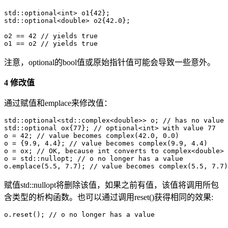
std::optional<int> o1{42};

std::optional<double> o2{42.0};

o2 == 42 // yields true

o1 == o2 // yields true
注意，optional的bool值或原始指针值可能会导致一些意外。
4 修改值
通过赋值和emplace来修改值：
std::optional<std::complex<double>> o; // has no value

std::optional ox{77}; // optional<int> with value 77

o = 42; // value becomes complex(42.0, 0.0)

o = {9.9, 4.4}; // value becomes complex(9.9, 4.4)

o = ox; // OK, because int converts to complex<double>

o = std::nullopt; // o no longer has a value

o.emplace(5.5, 7.7); // value becomes complex(5.5, 7.7)
赋值std::nullopt将删除该值，如果之前有值，该值将调用所包
含类型的析构函数。也可以通过调用reset()获得相同的效果:
o.reset(); // o no longer has a value