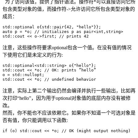
为了访问该值，提供了指针语法。操作符*可以直接访问它所
包含类型对象的值，而操作符->允许访问它所包含类型对象的
成员：
std::optional o{std::pair{42, "hello"}};

auto p = *o; // initializes p as pair<int,string>

std::cout << o->first; // prints 42
注意，这些操作符要求optional包含一个值。在没有值的情况
下使用它们是未定义的行为:
std::optional<std::string> o{"hello"};

std::cout << *o; // OK: prints ”hello”

o = std::nullopt;

std::cout << *o; // undefined behavior
注意，实际上第二个输出仍然会编译并执行一些输出，比如再
次打印“hello”，因为用于optional对象值的底层内存没有被修
改。
然而，你不能也不应该依赖它。如果你不知道一个可选对象是
否有值，你只能调用以下函数:
if (o) std::cout << *o; // OK (might output nothing)