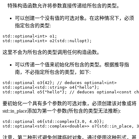
特殊构造函数允许将参数直接传递给所包含的类型。
可以创建一个没有值的可选对象。在这种情况下，必须
指定包含的类型:
std::optional<int> o1;

std::optional<int> o2(std::nullopt);
这里不会为所包含的类型调用任何构造函数。
可以传递一个值来初始化所包含的类型。根据推导指
南，不必指定所包含的类型，如下:
std::optional o3{42}; // deduces optional<int>

std::optional<std::string> o4{"hello"};

std::optional o5{"hello"}; // deduces optional<const ch
要初始化一个具有多个参数的可选对象，必须创建该对象或将
std::in_place添加为第一个参数(所包含的类型无法推断):
std::optional o6{std::complex{3.0, 4.0}};

std::optional<std::complex<double>> o7{std::in_place, 3
注意，第二种形式避免创建临时对象。通过使用这种形式，甚