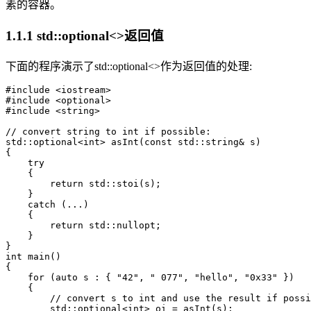
素的容器。
1.1.1 std::optional<>返回值
下面的程序演示了std::optional<>作为返回值的处理:
#include <iostream>

#include <optional>

#include <string>

// convert string to int if possible:

std::optional<int> asInt(const std::string& s)

{

    try 

    {

        return std::stoi(s);

    }

    catch (...) 

    {

        return std::nullopt;

    }

}

int main()

{

    for (auto s : { "42", " 077", "hello", "0x33" }) 

    {

        // convert s to int and use the result if possi
        std::optional<int> oi = asInt(s);
