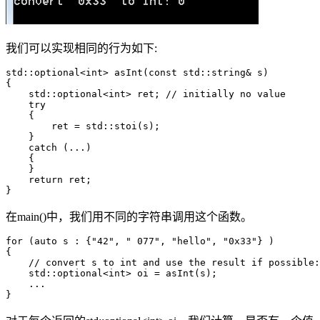
我们可以实现相同的行为如下:
std::optional<int> asInt(const std::string& s)

{

    std::optional<int> ret; // initially no value

    try 

    {

        ret = std::stoi(s);

    }

    catch (...) 

    {

    }

    return ret;

}
在main()中，我们用不同的字符串调用这个函数。
for (auto s : {"42", " 077", "hello", "0x33"} ) 

{

    // convert s to int and use the result if possible:

    std::optional<int> oi = asInt(s);

    ...

}