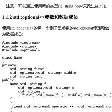
注意，可以通过使用新的类型std::string_view来改进asInt()。
1.1.2 std::optional<>参数和数据成员
使用std::optional<>的另一个例子是参数的std::optional传递和做
为数据成员:
#include <iostream>

#include <string>

#include <optional>

class Name

{

private:

    std::string first;

    std::optional<std::string> middle;

    std::string last;

public:

    Name(std::string f,

        std::optional<std::string> m,

        std::string l)

        : first{ std::move(f) }, middle{ std::move(m) }
    {

    }

    friend std::ostream& operator << (std::ostream& str
    {
