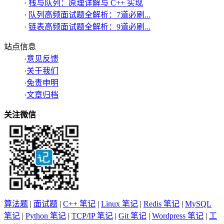
·
栈与队列：原理详解与 C++ 实现
·
队列高频面试题全解析：7道必刷...
·
链表高频面试题全解析：9道必刷...
站点信息
·
意见反馈
·
关于我们
·
免责申明
·
文章归档
关注微信
算法题
|
面试题
|
C++ 笔记
|
Linux 笔记
|
Redis 笔记
|
MySQL
笔记
|
Python 笔记
|
TCP/IP 笔记
|
Git 笔记
|
Wordpress 笔记
|
工