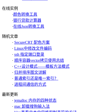
在线实例
·
颜色转换工具
·
银行贷款计算器
·
在线Json转换工具
随机文章
·
SecureCRT 配色方案
·
Linux中修改文件编码
·
ssh 指定端口登录
·
顺序容器vector拷贝使用总结
·
C++设计模式——模板方法模式
·
归并排序图文详解
·
普通索引还是唯一索引？
·
进程间通信的方式
最新更新
·
jemalloc 内存的四种状态
·
mac 卸载搜狗输入法