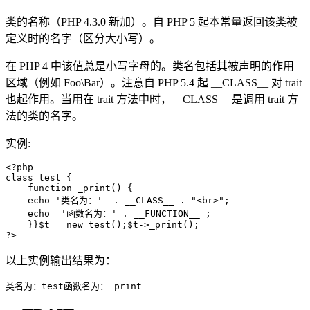
类的名称（PHP 4.3.0 新加）。自 PHP 5 起本常量返回该类被
定义时的名字（区分大小写）。
在 PHP 4 中该值总是小写字母的。类名包括其被声明的作用
区域（例如 Foo\Bar）。注意自 PHP 5.4 起 __CLASS__ 对 trait
也起作用。当用在 trait 方法中时，__CLASS__ 是调用 trait 方
法的类的名字。
实例:
<?php

class test {

    function _print() {

    echo '类名为：'  . __CLASS__ . "<br>";

    echo  '函数名为：' . __FUNCTION__ ;

    }}$t = new test();$t->_print();

?>
以上实例输出结果为：
类名为：test函数名为：_print