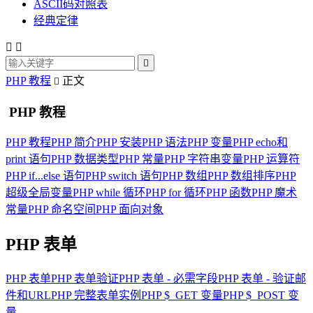
ASCII码对照表
经典定律



PHP 教程
正文

PHP 教程
PHP 教程
PHP 简介
PHP 安装
PHP 语法
PHP 变量
PHP echo和
print 语句
PHP 数据类型
PHP 常量
PHP 字符串变量
PHP 运算符
PHP if...else 语句
PHP switch 语句
PHP 数组
PHP 数组排序
PHP
超级全局变量
PHP while 循环
PHP for 循环
PHP 函数
PHP 魔术
常量
PHP 命名空间
PHP 面向对象
PHP 表单
PHP 表单
PHP 表单验证
PHP 表单 - 必需字段
PHP 表单 - 验证邮
件和URL
PHP 完整表单实例
PHP $_GET 变量
PHP $_POST 变
量