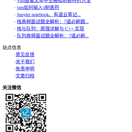
·
Vim查看文本中空格和制表符的方法
·
vim如何输入\t制表符
·
Jupyter notebook、有道云笔记...
·
栈高频面试题全解析：7道必刷题...
·
栈与队列：原理详解与 C++ 实现
·
队列高频面试题全解析：7道必刷...
站点信息
·
意见反馈
·
关于我们
·
免责申明
·
文章归档
关注微信