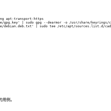
ng apt-transport-https

e/gpg.key' | sudo gpg --dearmor -o /usr/share/keyrings/c
e/debian.deb.txt' | sudo tee /etc/apt/sources.list.d/cad
：
。
见的用例。