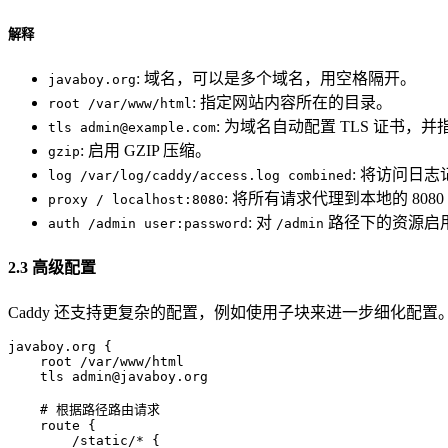
解释
: 域名，可以是多个域名，用空格隔开。
javaboy.org
: 指定网站内容所在的目录。
root /var/www/html
: 为域名自动配置 TLS 证书
tls admin@example.com
: 启用 GZIP 压缩。
gzip
: 将访问日
log /var/log/caddy/access.log combined
: 将所有请求代理到本地的 8080
proxy / localhost:8080
: 对
路径下的资源启
auth /admin user:password
/admin
2.3 高级配置
Caddy 还支持更复杂的配置，例如使用子块来进一步细化配
javaboy.org {

    root /var/www/html

    tls admin@javaboy.org

    # 根据路径路由请求

    route {

        /static/* {
