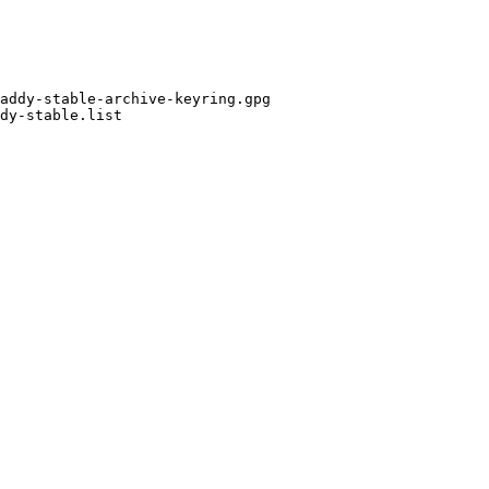
addy-stable-archive-keyring.gpg

dy-stable.list
