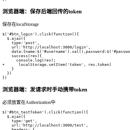
浏览器端：保存后端回传的token
保存在localStorage
$('#btn_login').click(function(){

  $.ajax({

    type:'post',

    url:'http://localhost:3000/login',

    data:{name:$('#username').val(),password:$('#passwo
    success(res){

      console.log(res);

+      localStorage.setItem('token', res.token)

    }

  })

})
浏览器端：发请求时手动携带token
必须放置在Authorization中
$('#btn_testToken').click(function(){

  $.ajax({

    type:'get',

    url:'http://localhost:3000/test',

    headers: {
