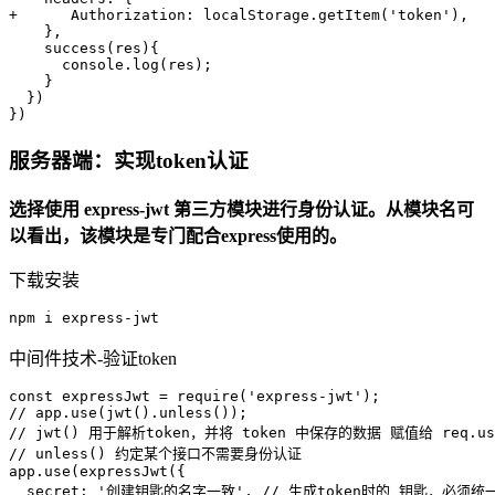
+      Authorization: localStorage.getItem('token'),

    },

    success(res){

      console.log(res);

    }

  })

})
服务器端：实现token认证
选择使用 express-jwt 第三方模块进行身份认证。从模块名可
以看出，该模块是专门配合express使用的。
下载安装
npm i express-jwt 
中间件技术-验证token
const expressJwt = require('express-jwt');

// app.use(jwt().unless());

// jwt() 用于解析token，并将 token 中保存的数据 赋值给 req.use
// unless() 约定某个接口不需要身份认证

app.use(expressJwt({

  secret: '创建钥匙的名字一致', // 生成token时的 钥匙，必须统一