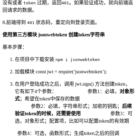
没有或者
过期，返回
。如果验证成功，就向前端返
token
401
回请求的数据。
8.前端得到
状态码，重定向到登录页面。
401
使用第三方模块 jsonwebtoken 创建token字符串
基本步骤：
在项目中下载安装
npm i jsonwebtoken
加载模块 const jwt = require(‘jsonwebtoken’);
在用户登陆成功之后，调用 jwt.sign() 方法创建token，
它有如下4个参数： 参数1：必填，
对象形
式
；希望在token中保存的数据
参数2：必填，字符串形式；加密的钥匙；
后续
验证token的时候，还需要使用
参数3：可
选，对象形式；配置项，比如可以配置token的有效期
参数4：可选，函数形式；生成token之后的回调