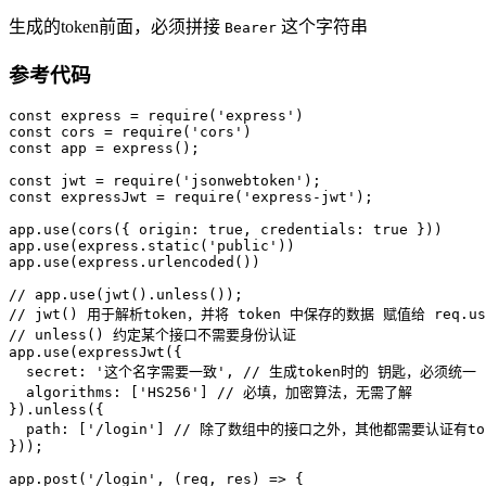
生成的token前面，必须拼接
这个字符串
Bearer
参考代码
const express = require('express')

const cors = require('cors')

const app = express();

const jwt = require('jsonwebtoken');

const expressJwt = require('express-jwt');

app.use(cors({ origin: true, credentials: true }))

app.use(express.static('public'))

app.use(express.urlencoded())

// app.use(jwt().unless());

// jwt() 用于解析token，并将 token 中保存的数据 赋值给 req.use
// unless() 约定某个接口不需要身份认证

app.use(expressJwt({

  secret: '这个名字需要一致', // 生成token时的 钥匙，必须统一

  algorithms: ['HS256'] // 必填，加密算法，无需了解

}).unless({

  path: ['/login'] // 除了数组中的接口之外，其他都需要认证有to
}));

app.post('/login', (req, res) => {
