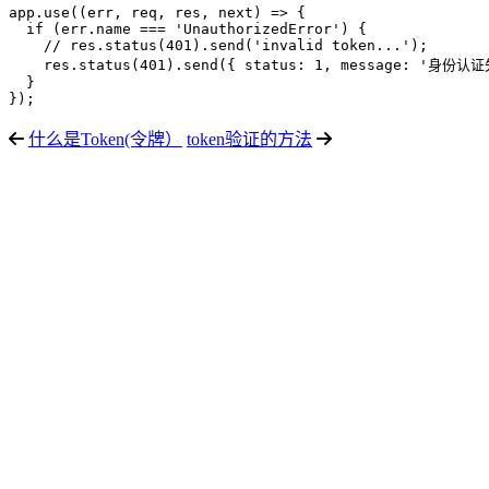
app.use((err, req, res, next) => {

  if (err.name === 'UnauthorizedError') {

    // res.status(401).send('invalid token...');

    res.status(401).send({ status: 1, message: '身份认证
  }

});
什么是Token(令牌）
token验证的方法