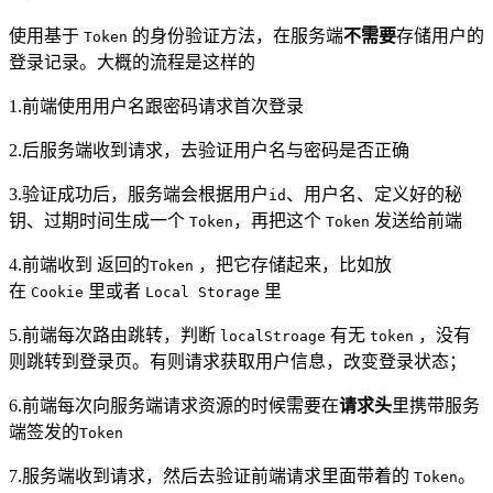
使用基于
的身份验证方法，在服务端
不需要
存储用户的
Token
登录记录。大概的流程是这样的
1.前端使用用户名跟密码请求首次登录
2.后服务端收到请求，去验证用户名与密码是否正确
3.验证成功后，服务端会根据用户
、用户名、定义好的秘
id
钥、过期时间生成一个
，再把这个
发送给前端
Token
Token
4.前端收到 返回的
，把它存储起来，比如放
Token
在
里或者
里
Cookie
Local Storage
5.前端每次路由跳转，判断
有无
，没有
localStroage
token
则跳转到登录页。有则请求获取用户信息，改变登录状态；
6.前端每次向服务端请求资源的时候需要在
请求头
里携带服务
端签发的
Token
7.服务端收到请求，然后去验证前端请求里面带着的
。
Token