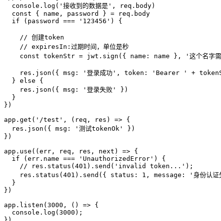
  console.log('接收到的数据是', req.body)

  const { name, password } = req.body

  if (password === '123456') {

    // 创建token

    // expiresIn:过期时间，单位是秒

    const tokenStr = jwt.sign({ name: name }, '这个名字需
    res.json({ msg: '登录成功', token: 'Bearer ' + tokenS
  } else {

    res.json({ msg: '登录失败' })

  }

})

app.get('/test', (req, res) => {

  res.json({ msg: '测试tokenOk' })

})

app.use((err, req, res, next) => {

  if (err.name === 'UnauthorizedError') {

    // res.status(401).send('invalid token...');

    res.status(401).send({ status: 1, message: '身份认证
  }

})

app.listen(3000, () => {

  console.log(3000);

})