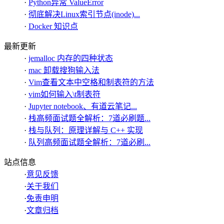
·
Python异常 ValueError
·
彻底解决Linux索引节点(inode)...
·
Docker 知识点
最新更新
·
jemalloc 内存的四种状态
·
mac 卸载搜狗输入法
·
Vim查看文本中空格和制表符的方法
·
vim如何输入\t制表符
·
Jupyter notebook、有道云笔记...
·
栈高频面试题全解析：7道必刷题...
·
栈与队列：原理详解与 C++ 实现
·
队列高频面试题全解析：7道必刷...
站点信息
·
意见反馈
·
关于我们
·
免责申明
·
文章归档