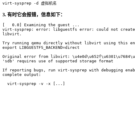
3. 有时它会报错，信息如下：
[   0.0] Examining the guest ...

virt-sysprep: error: libguestfs error: could not create
libvirt.

Try running qemu directly without libvirt using this en
export LIBGUESTFS_BACKEND=direct

Original error from libvirt: \u4e0d\u652f\u6301\u7684\u
'sdb' requires use of supported storage format 

If reporting bugs, run virt-sysprep with debugging enab
complete output:
