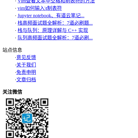
·
Vim查看文本中空格和制表符的方法
·
vim如何输入\t制表符
·
Jupyter notebook、有道云笔记...
·
栈高频面试题全解析：7道必刷题...
·
栈与队列：原理详解与 C++ 实现
·
队列高频面试题全解析：7道必刷...
站点信息
·
意见反馈
·
关于我们
·
免责申明
·
文章归档
关注微信