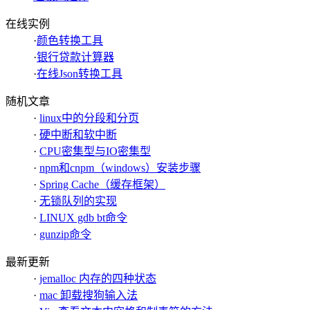
在线实例
·
颜色转换工具
·
银行贷款计算器
·
在线Json转换工具
随机文章
·
linux中的分段和分页
·
硬中断和软中断
·
CPU密集型与IO密集型
·
npm和cnpm（windows）安装步骤
·
Spring Cache（缓存框架）
·
无锁队列的实现
·
LINUX gdb bt命令
·
gunzip命令
最新更新
·
jemalloc 内存的四种状态
·
mac 卸载搜狗输入法