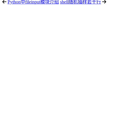
Python中fileinput模块介绍
shell随机抽样若干行