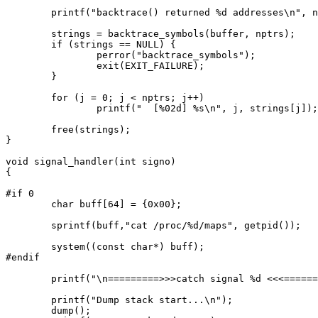
	printf("backtrace() returned %d addresses\n", nptrs);

	strings = backtrace_symbols(buffer, nptrs);

	if (strings == NULL) {

		perror("backtrace_symbols");

		exit(EXIT_FAILURE);

	}

	for (j = 0; j < nptrs; j++)

		printf("  [%02d] %s\n", j, strings[j]);

	free(strings);

}

void signal_handler(int signo)

{

#if 0	

	char buff[64] = {0x00};

	sprintf(buff,"cat /proc/%d/maps", getpid());

	system((const char*) buff);

#endif	

	printf("\n=========>>>catch signal %d <<<=========\n", signo);

	printf("Dump stack start...\n");

	dump();
