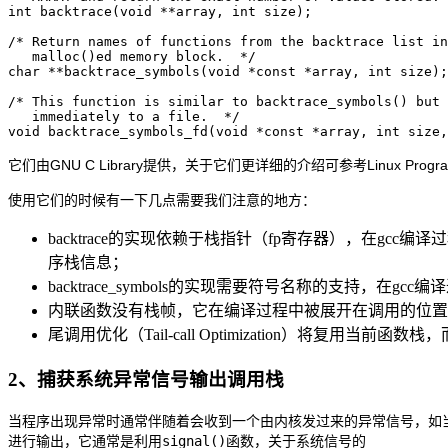
int backtrace(void **array, int size);

/* Return names of functions from the backtrace list in
   malloc()ed memory block.  */

char **backtrace_symbols(void *const *array, int size);

/* This function is similar to backtrace_symbols() but 
   immediately to a file.  */

它们由GNU C Library提供，关于它们更详细的介绍可参考Linux Progra
使用它们的时候有一下几点需要我们注意的地方：
backtrace的实现依赖于栈指针（fp寄存器），在gcc
序栈信息；
backtrace_symbols的实现需要符号名称的支持，在gc
内联函数没有栈帧，它在编译过程中被展开在调用的位置
尾调用优化（Tail-call Optimization）将复
2、捕获系统异常信号输出调用栈
当程序出现异常时通常伴随着会收到一个由内核发过来的异常信号，如当
进行输出，它通常是利用
signal()
函数，关于系统信号的