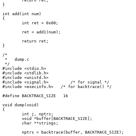
	return ret;

}

int add(int num)

{

	int ret = 0x00;

	ret = add1(num);

	return ret;

/*

 *   dump.c

 */

#include <stdio.h>

#include <stdlib.h>

#include <unistd.h>

#include <signal.h>	    /* for signal */

#include <execinfo.h> 	/* for backtrace() */

#define BACKTRACE_SIZE   16

void dump(void)

{

	int j, nptrs;

	void *buffer[BACKTRACE_SIZE];

	char **strings;

	nptrs = backtrace(buffer, BACKTRACE_SIZE);
