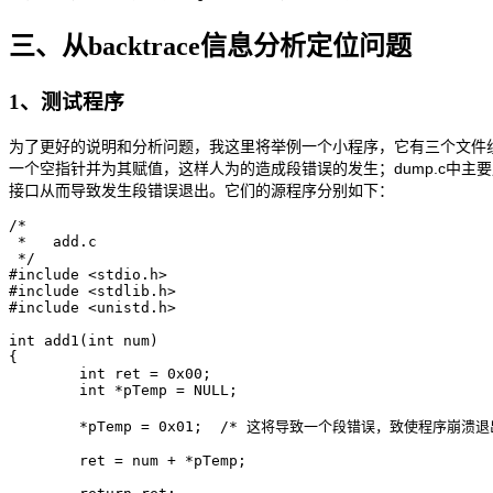
三、从backtrace信息分析定位问题
1、测试程序
为了更好的说明和分析问题，我这里将举例一个小程序，它有三个文件组成分别是
一个空指针并为其赋值，这样人为的造成段错误的发生；dump.c中主要用于输
接口从而导致发生段错误退出。它们的源程序分别如下：
/*

 *   add.c

 */

#include <stdio.h>

#include <stdlib.h>

#include <unistd.h>

int add1(int num)

{

	int ret = 0x00;

	int *pTemp = NULL;

	*pTemp = 0x01;  /* 这将导致一个段错误，致使程序崩溃退出 */

	ret = num + *pTemp;
