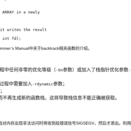
 ARRAY in a newly

it writes the result

mmer’s Manual中关于backtrack相关函数的介绍。
编译过程中任何非零的优化等级（
参数）或加入了栈指针优化参数
-On
-
c编译过程中需要加入
参数；
-rdynamic
；
用当前函数栈，而不再生成新的函数栈，这将导致栈信息不能正确被获取。
对内存出现非法访问时将收到段错误信号SIGSEGV，然后才退出。利