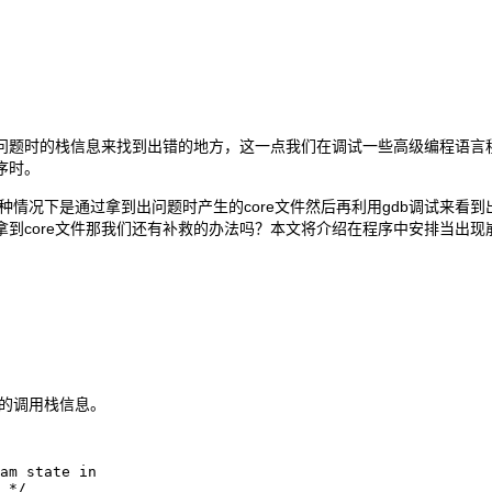
问题时的栈信息来找到出错的地方，这一点我们在调试一些高级编程语言
程序时。
在这种情况下是通过拿到出问题时产生的core文件然后再利用gdb调试来
到core文件那我们还有补救的办法吗？本文将介绍在程序中安排当出
序的调用栈信息。
am state in

 */
