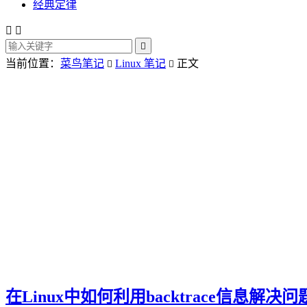
经典定律



当前位置：
菜鸟笔记
Linux 笔记
正文


在Linux中如何利用backtrace信息解决问