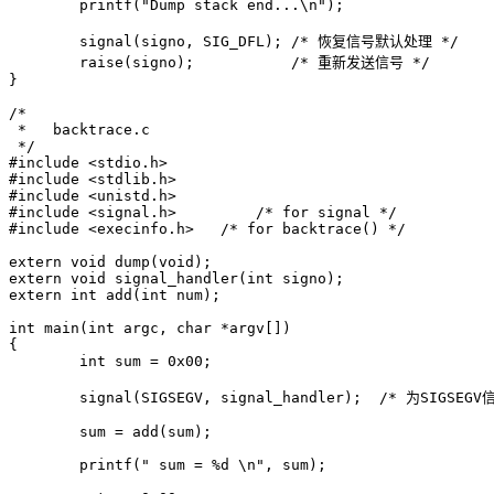
	printf("Dump stack end...\n");

	signal(signo, SIG_DFL); /* 恢复信号默认处理 */

	raise(signo);           /* 重新发送信号 */

/*

 *   backtrace.c

 */

#include <stdio.h>

#include <stdlib.h>

#include <unistd.h>

#include <signal.h>	    /* for signal */

#include <execinfo.h> 	/* for backtrace() */

extern void dump(void);

extern void signal_handler(int signo);

extern int add(int num);

int main(int argc, char *argv[])

{

	int sum = 0x00;

	signal(SIGSEGV, signal_handler);  /* 为SIGSEGV信号安装新的处理函数 */

	sum = add(sum);

	printf(" sum = %d \n", sum);
