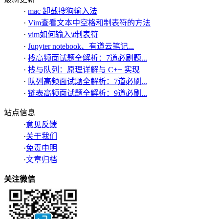
·
mac 卸载搜狗输入法
·
Vim查看文本中空格和制表符的方法
·
vim如何输入\t制表符
·
Jupyter notebook、有道云笔记...
·
栈高频面试题全解析：7道必刷题...
·
栈与队列：原理详解与 C++ 实现
·
队列高频面试题全解析：7道必刷...
·
链表高频面试题全解析：9道必刷...
站点信息
·
意见反馈
·
关于我们
·
免责申明
·
文章归档
关注微信