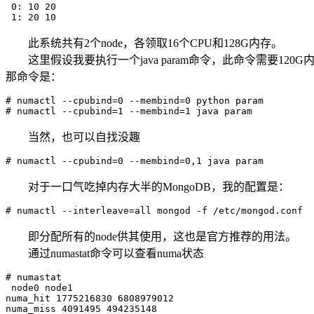
 0: 10 20

 1: 20 10
此系统共有2个node，各领取16个CPU和128G内存。
这里假设我要执行一个java param命令，此命令需要120G内存，一
那命令是：
# numactl --cpubind=0 --membind=0 python param

# numactl --cpubind=1 --membind=1 java param
当然，也可以自找没趣
# numactl --cpubind=0 --membind=0,1 java param
对于一口气吃掉内存大半的MongoDB，我的配置是：
# numactl --interleave=all mongod -f /etc/mongod.conf
即分配所有的node供其使用，这也是官方推荐的用法。
通过numastat命令可以查看numa状态
# numastat

 node0 node1

numa_hit 1775216830 6808979012

numa_miss 4091495 494235148
