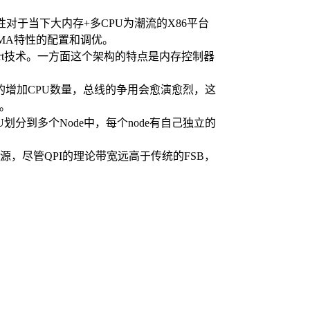
这种特性对于当下大内存+多CPU为潮流的X86平台
UMA特性的配置和调优。
sport技术。一方面这个架构的特点是内存控制器
的增加CPU数量，总线的争用会愈演愈烈，这
义。
U划分到多个Node中，每个node有自己独立的
源，尽管QPI的理论带宽远高于传统的FSB，