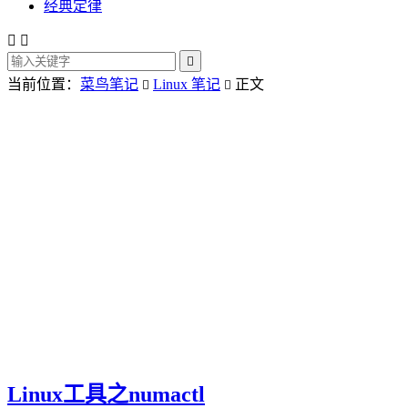
经典定律



当前位置：
菜鸟笔记
Linux 笔记
正文


Linux工具之numactl