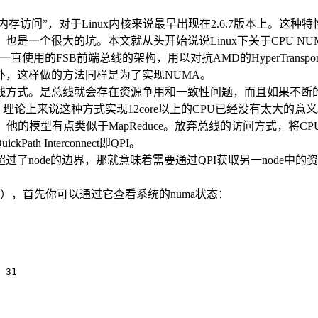
为“非一致性内存访问”，对于Linux内核来说最早出现在2.6.7版本上。
是一个很大的坑。本文就从头开始说说Linux下关于CPU N
一直使用的FSB前端总线的架构，用以对抗AMD的HyperTran
外，这样做的方法同样是为了实现NUMA。
线方式。是总线就会存在资源争用和一致性问题，而且如果不断
！理论上来说这种方式实现12core以上的CPU已经没有太大的意
。他的模型有点类似于MapReduce。放弃总线的访问方式，将CP
 Interconnect即QPI。
ode的边界，那就意味着需要通过QPI获取另一node中的资
装），首先你可以通过它查看系统的numa状态：
 31
