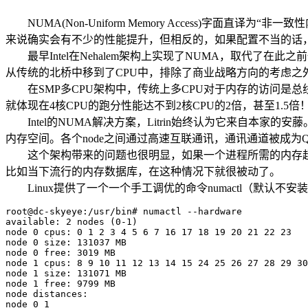
NUMA(Non-Uniform Memory Access)字面直译
来说确实会有不少的性能提升，但相反的，如果配置不当的话，也
最早Intel在Nehalem架构上实现了NUMA，取代了在此之前
从传统的北桥中移到了CPU中，排除了商业战略方向的考虑之
在SMP多CPU架构中，传统上多CPU对于内存的访问是总
就体现在4核CPU的跑分性能达不到2核CPU的2倍，甚至1.5倍
Intel的NUMA解决方案，Litrin始终认为它来自本家的安藤
内存空间。各个node之间通过高速互联通讯，通讯通道被成为QuickPath
这个架构带来的问题也很明显，如果一个进程所需的内存超过了n
比如当下流行的内存数据库，在这种情况下就很被动了。
Linux提供了一个一个手工调优的命令numactl（默认不安
root@dc-skyeye:/usr/bin# numactl --hardware

available: 2 nodes (0-1)

node 0 cpus: 0 1 2 3 4 5 6 7 16 17 18 19 20 21 22 23

node 0 size: 131037 MB

node 0 free: 3019 MB

node 1 cpus: 8 9 10 11 12 13 14 15 24 25 26 27 28 29 30
node 1 size: 131071 MB

node 1 free: 9799 MB

node distances:

node 0 1
