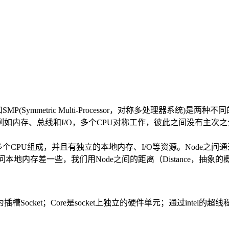
和SMP(Symmetric Multi-Processor，对称多处理器系统)是
如内存、总线和I/O，多个CPU对称工作，彼此之间没有主次
由多个CPU组成，并且有独立的本地内存、I/O等资源。Node
本地内存差一些，我们用Node之间的距离（Distance，抽象
cket；Core是socket上独立的硬件单元；通过intel的超