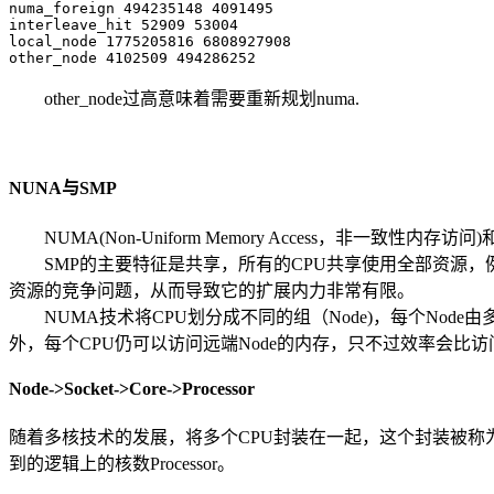
numa_foreign 494235148 4091495

interleave_hit 52909 53004

local_node 1775205816 6808927908

other_node 4102509 494286252
other_node过高意味着需要重新规划numa.
NUNA与SMP
NUMA(Non-Uniform Memory Access，非一致性内存访问)
SMP的主要特征是共享，所有的CPU共享使用全部资源，例
资源的竞争问题，从而导致它的扩展内力非常有限。
NUMA技术将CPU划分成不同的组（Node)，每个Node
外，每个CPU仍可以访问远端Node的内存，只不过效率会比访问
Node->Socket->Core->Processor
随着多核技术的发展，将多个CPU封装在一起，这个封装被称为插槽So
到的逻辑上的核数Processor。