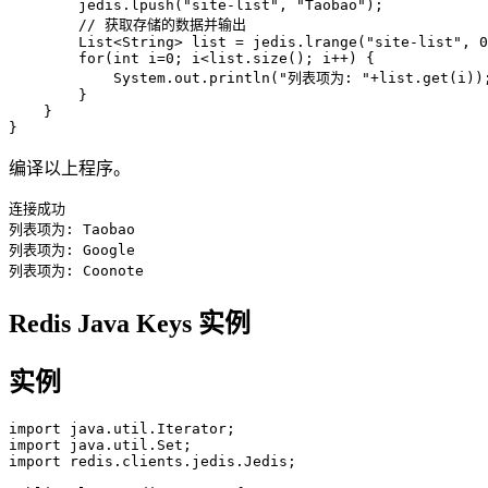
        jedis.lpush("site-list", "Taobao");

        // 获取存储的数据并输出

        List<String> list = jedis.lrange("site-list", 0
        for(int i=0; i<list.size(); i++) {

            System.out.println("列表项为: "+list.get(i));
        }

    }

编译以上程序。
连接成功

列表项为: Taobao

列表项为: Google

Redis Java Keys 实例
实例
import java.util.Iterator;

import java.util.Set;

import redis.clients.jedis.Jedis;
