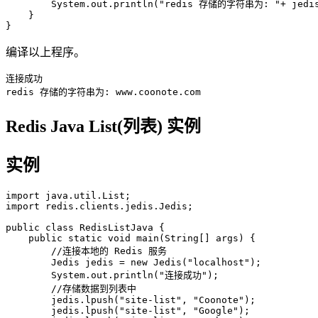
        System.out.println("redis 存储的字符串为: "+ jedis.
    }

编译以上程序。
连接成功

Redis Java List(列表) 实例
实例
import java.util.List;

import redis.clients.jedis.Jedis;

public class RedisListJava {

    public static void main(String[] args) {

        //连接本地的 Redis 服务

        Jedis jedis = new Jedis("localhost");

        System.out.println("连接成功");

        //存储数据到列表中

        jedis.lpush("site-list", "Coonote");

        jedis.lpush("site-list", "Google");
