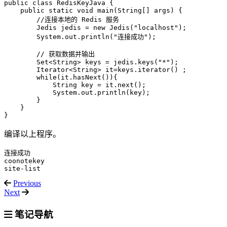
public class RedisKeyJava {

    public static void main(String[] args) {

        //连接本地的 Redis 服务

        Jedis jedis = new Jedis("localhost");

        System.out.println("连接成功");

        // 获取数据并输出

        Set<String> keys = jedis.keys("*"); 

        Iterator<String> it=keys.iterator() ;   

        while(it.hasNext()){   

            String key = it.next();   

            System.out.println(key);   

        }

    }

编译以上程序。
连接成功

coonotekey

Previous
Next
笔记导航