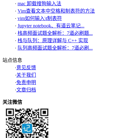
·
mac 卸载搜狗输入法
·
Vim查看文本中空格和制表符的方法
·
vim如何输入\t制表符
·
Jupyter notebook、有道云笔记...
·
栈高频面试题全解析：7道必刷题...
·
栈与队列：原理详解与 C++ 实现
·
队列高频面试题全解析：7道必刷...
站点信息
·
意见反馈
·
关于我们
·
免责申明
·
文章归档
关注微信