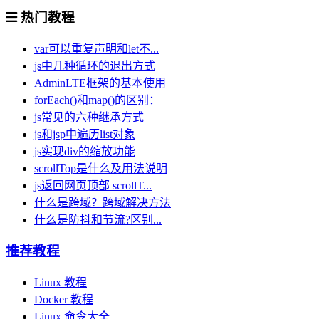
热门教程
var可以重复声明和let不...
js中几种循环的退出方式
AdminLTE框架的基本使用
forEach()和map()的区别：
js常见的六种继承方式
js和jsp中遍历list对象
js实现div的缩放功能
scrollTop是什么及用法说明
js返回网页顶部 scrollT...
什么是跨域？跨域解决方法
什么是防抖和节流?区别...
推荐教程
Linux 教程
Docker 教程
Linux 命令大全