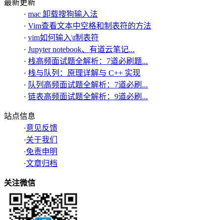
最新更新
·
mac 卸载搜狗输入法
·
Vim查看文本中空格和制表符的方法
·
vim如何输入\t制表符
·
Jupyter notebook、有道云笔记...
·
栈高频面试题全解析：7道必刷题...
·
栈与队列：原理详解与 C++ 实现
·
队列高频面试题全解析：7道必刷...
·
链表高频面试题全解析：9道必刷...
站点信息
·
意见反馈
·
关于我们
·
免责申明
·
文章归档
关注微信