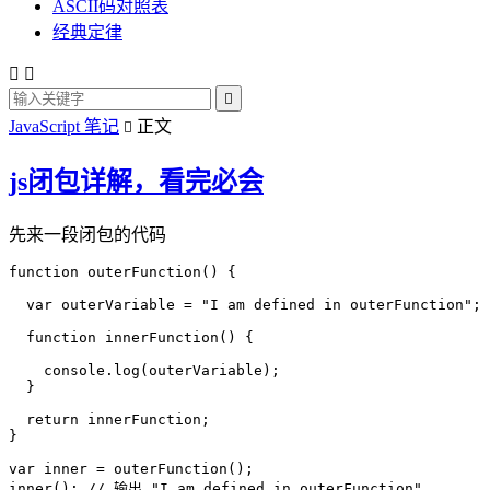
ASCII码对照表
经典定律



JavaScript 笔记
正文

js闭包详解，看完必会
先来一段闭包的代码
function outerFunction() {

  var outerVariable = "I am defined in outerFunction";

  function innerFunction() {

    console.log(outerVariable);

  }

  return innerFunction;

}

var inner = outerFunction();

inner(); // 输出 "I am defined in outerFunction"
