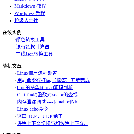
Markdown 教程
Wordpress 教程
垃圾人定律
在线实例
·
颜色转换工具
·
银行贷款计算器
·
在线Json转换工具
随机文章
·
Linux僵尸进程处置
·
用git命令行打tag（标签）五步完成
·
brpc的精华bthread源码剖析
·
C++ find()函数对vector的查找
·
内存泄漏调试 ---- jemalloc的h...
·
Linux echo命令
·
这篇 TCP 、UDP 绝了！
·
进程上下文切换与和线程上下文...