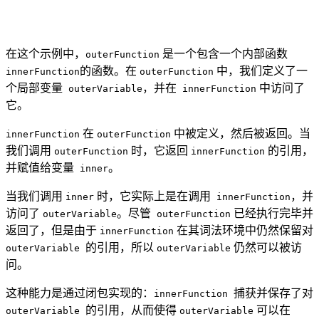
在这个示例中，
是一个包含一个内部函数
outerFunction
的函数。在
中，我们定义了一
innerFunction
outerFunction
个局部变量
，并在
中访问了
outerVariable
innerFunction
它。
在
中被定义，然后被返回。当
innerFunction
outerFunction
我们调用
时，它返回
的引用，
outerFunction
innerFunction
并赋值给变量
。
inner
当我们调用
时，它实际上是在调用
，并
inner
innerFunction
访问了
。尽管
已经执行完毕并
outerVariable
outerFunction
返回了，但是由于
在其词法环境中仍然保留对
innerFunction
的引用，所以
仍然可以被访
outerVariable
outerVariable
问。
这种能力是通过闭包实现的：
捕获并保存了对
innerFunction
的引用，从而使得
可以在
outerVariable
outerVariable