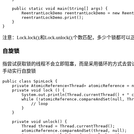
    public static void main(String[] args) {

        ReentrantLockDemo reentrantLockDemo = new Reent
        reentrantLockDemo.print();

    }

注意：Lock.lock();和Lock.unlock();个数匹配，多
自旋锁
指尝试获取锁的线程不会立即阻塞，而是采用循环的方式去尝
手动实行自旋锁
public class SpinLock {

    private AtomicReference<Thread> atomicReference = n
    private void lock () {

        System.out.println(Thread.currentThread() + " c
        while (!atomicReference.compareAndSet(null, Thr
            // loop

        }

    }

    private void unlock() {

        Thread thread = Thread.currentThread();

        atomicReference.compareAndSet(thread, null);
