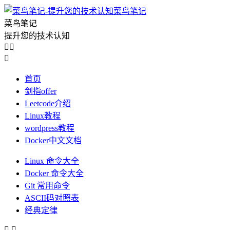
菜鸟笔记
菜鸟笔记
提升您的技术认知



首页
剑指offer
Leetcode介绍
Linux教程
wordpress教程
Docker中文文档
Linux 命令大全
Docker 命令大全
Git 常用命令
ASCII码对照表
经典定律

