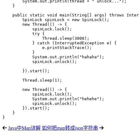
        System.out.println(thread + " unlock...");

    }

    public static void main(String[] args) throws Inter
        SpinLock spinLock = new SpinLock();

        new Thread(() -> {

            spinLock.lock();

            try {

                Thread.sleep(3000);

            } catch (InterruptedException e) {

                e.printStackTrace();

            }

            System.out.println("hahaha");

            spinLock.unlock();

        }).start();

        Thread.sleep(1);

        new Thread(() -> {

            spinLock.lock();

            System.out.println("hehehe");

            spinLock.unlock();

        }).start();

    }

Java中Map详解
如何把map转成json字符串