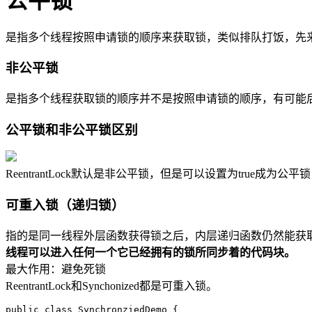
公平锁
是指多个线程按照申请锁的顺序来获取锁，类似排队打饭，先
非公平锁
是指多个线程获取锁的顺序并不是按照申请锁的顺序，有可能
公平锁和非公平锁区别
ReentrantLock默认是非公平锁，但是可以设置为true成为公平锁，
可重入锁（递归锁）
指的是同一线程外层函数获得锁之后，内层递归函数仍然能获
线程可以进入任何一个它已经拥有的锁所同步着的代码块。
最大作用：避免死锁
ReentrantLock和Synchonized都是可重入锁。
public class SynchronziedDemo {
