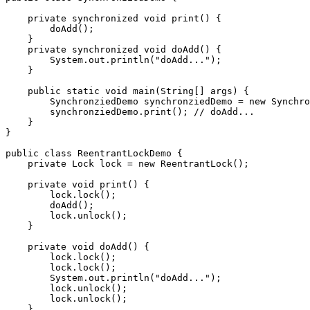
    private synchronized void print() {

        doAdd();

    }

    private synchronized void doAdd() {

        System.out.println("doAdd...");

    }

    public static void main(String[] args) {

        SynchronziedDemo synchronziedDemo = new Synchro
        synchronziedDemo.print(); // doAdd...

    }

}

public class ReentrantLockDemo {

    private Lock lock = new ReentrantLock();

    private void print() {

        lock.lock();

        doAdd();

        lock.unlock();

    }

    private void doAdd() {

        lock.lock();

        lock.lock();

        System.out.println("doAdd...");

        lock.unlock();

        lock.unlock();

    }
