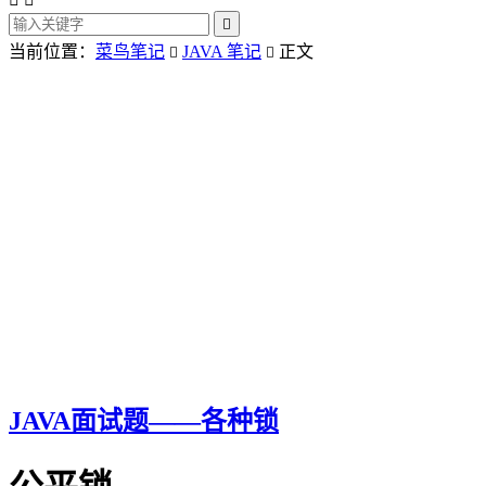

当前位置：
菜鸟笔记
JAVA 笔记
正文


JAVA面试题——各种锁