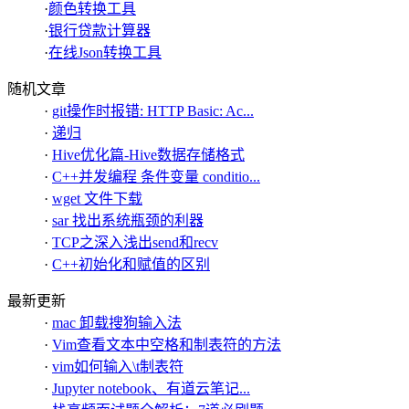
·
颜色转换工具
·
银行贷款计算器
·
在线Json转换工具
随机文章
·
git操作时报错: HTTP Basic: Ac...
·
递归
·
Hive优化篇-Hive数据存储格式
·
C++并发编程 条件变量 conditio...
·
wget 文件下载
·
sar 找出系统瓶颈的利器
·
TCP之深入浅出send和recv
·
C++初始化和赋值的区别
最新更新
·
mac 卸载搜狗输入法
·
Vim查看文本中空格和制表符的方法
·
vim如何输入\t制表符
·
Jupyter notebook、有道云笔记...