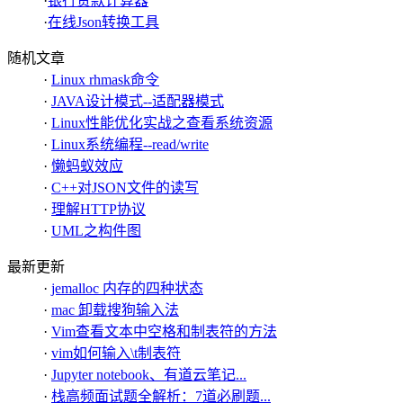
·
银行贷款计算器
·
在线Json转换工具
随机文章
·
Linux rhmask命令
·
JAVA设计模式--适配器模式
·
Linux性能优化实战之查看系统资源
·
Linux系统编程--read/write
·
懒蚂蚁效应
·
C++对JSON文件的读写
·
理解HTTP协议
·
UML之构件图
最新更新
·
jemalloc 内存的四种状态
·
mac 卸载搜狗输入法
·
Vim查看文本中空格和制表符的方法
·
vim如何输入\t制表符
·
Jupyter notebook、有道云笔记...
·
栈高频面试题全解析：7道必刷题...