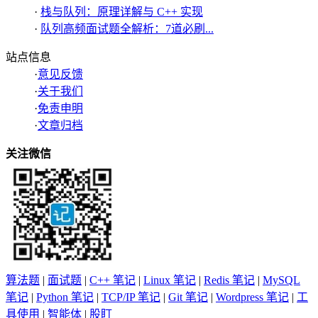
·
栈与队列：原理详解与 C++ 实现
·
队列高频面试题全解析：7道必刷...
站点信息
·
意见反馈
·
关于我们
·
免责申明
·
文章归档
关注微信
算法题
|
面试题
|
C++ 笔记
|
Linux 笔记
|
Redis 笔记
|
MySQL
笔记
|
Python 笔记
|
TCP/IP 笔记
|
Git 笔记
|
Wordpress 笔记
|
工
具使用
|
智能体
|
股盯