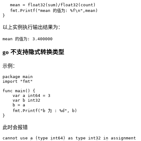
   mean = float32(sum)/float32(count)

   fmt.Printf("mean 的值为: %f\n",mean)

以上实例执行输出结果为：
mean 的值为: 3.400000
go 不支持隐式转换类型
示例：
package main

import "fmt"

func main() {  

    var a int64 = 3

    var b int32

    b = a

    fmt.Printf("b 为 : %d", b)

}
此时会报错
cannot use a (type int64) as type int32 in assignment
