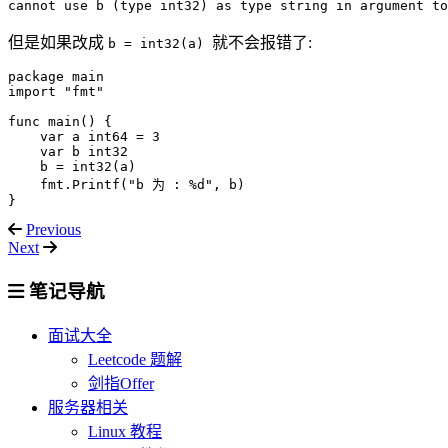
cannot use b (type int32) as type string in argument to
但是如果改成 ​
​就不会报错了:
b = int32(a)
package main

import "fmt"

func main() {  

    var a int64 = 3

    var b int32

    b = int32(a)

    fmt.Printf("b 为 : %d", b)

}
Previous
Next
笔记导航
面试大全
Leetcode 题解
剑指Offer
服务器相关
Linux 教程