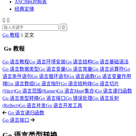
ASCII码对照表
经典定律



Go 教程
正文

Go 教程
Go 语言教程
Go 语言环境安装
Go 语言结构
Go 语言基础语法
Go 语言数据类型
Go 语言变量
Go 语言常量
Go 语言运算符
Go
语言条件语句
Go 语言循环语句
Go 语言函数
Go 语言变量作用
域
Go 语言数组
Go 语言指针
Go 语言结构体
Go 语言切片
(Slice)
Go 语言范围(Range)
Go 语言Map(集合)
Go 语言递归函数
Go 语言类型转换
Go 语言接口
Go 错误处理
Go 语言反射
(Reflect)
Go 语言并发
Go 语言开发工具
Go 语言递归函数
Go 语言接口
Go 语言类型转换