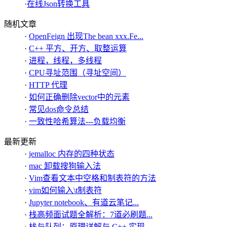
·
在线Json转换工具
随机文章
·
OpenFeign 出现The bean xxx.Fe...
·
C++ 平方、开方、取整运算
·
进程，线程，多线程
·
CPU寻址范围（寻址空间）
·
HTTP 代理
·
如何正确删除vector中的元素
·
常见dos命令总结
·
一致性哈希算法---负载均衡
最新更新
·
jemalloc 内存的四种状态
·
mac 卸载搜狗输入法
·
Vim查看文本中空格和制表符的方法
·
vim如何输入\t制表符
·
Jupyter notebook、有道云笔记...
·
栈高频面试题全解析：7道必刷题...
·
栈与队列：原理详解与 C++ 实现