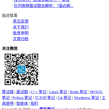
·
队列高频面试题全解析：7道必刷...
站点信息
·
意见反馈
·
关于我们
·
免责申明
·
文章归档
关注微信
算法题
|
面试题
|
C++ 笔记
|
Linux 笔记
|
Redis 笔记
|
MySQL
笔记
|
Python 笔记
|
TCP/IP 笔记
|
Git 笔记
|
Wordpress 笔记
|
工
具使用
|
智能体
|
股盯