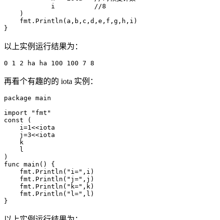
            i          //8

    )

    fmt.Println(a,b,c,d,e,f,g,h,i)

以上实例运行结果为：
再看个有趣的的 iota 实例：
package main

import "fmt"

const (

    i=1<<iota

    j=3<<iota

    k

    l

)

func main() {

    fmt.Println("i=",i)

    fmt.Println("j=",j)

    fmt.Println("k=",k)

    fmt.Println("l=",l)

} 
以上实例运行结果为：