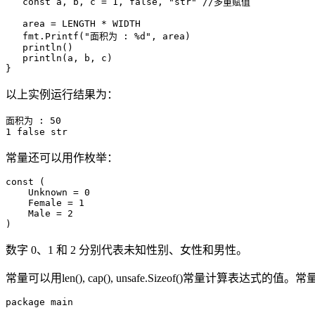
   const a, b, c = 1, false, "str" //多重赋值

   area = LENGTH * WIDTH

   fmt.Printf("面积为 : %d", area)

   println()

   println(a, b, c)   

以上实例运行结果为：
面积为 : 50

1 false str
常量还可以用作枚举：
const (

    Unknown = 0

    Female = 1

    Male = 2

数字 0、1 和 2 分别代表未知性别、女性和男性。
常量可以用len(), cap(), unsafe.Sizeof()常量计
package main
