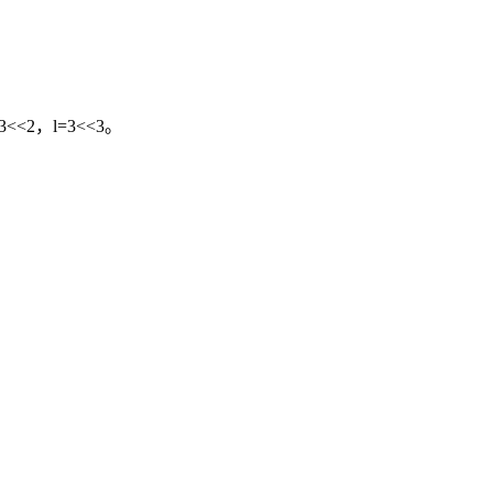
<2，l=3<<3。