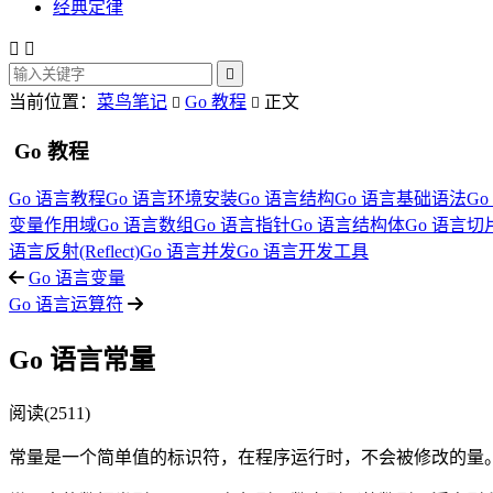
经典定律



当前位置：
菜鸟笔记
Go 教程
正文


Go 教程
Go 语言教程
Go 语言环境安装
Go 语言结构
Go 语言基础语法
G
变量作用域
Go 语言数组
Go 语言指针
Go 语言结构体
Go 语言切片(
语言反射(Reflect)
Go 语言并发
Go 语言开发工具
Go 语言变量
Go 语言运算符
Go 语言常量
阅读(2511)
常量是一个简单值的标识符，在程序运行时，不会被修改的量