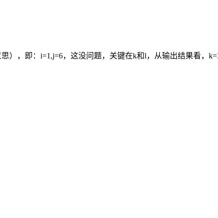
的意思），即：i=1,j=6，这没问题，关键在k和l，从输出结果看，k=3<