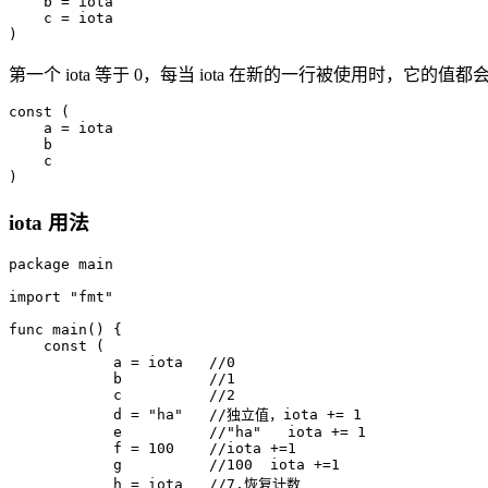
    b = iota

    c = iota

第一个 iota 等于 0，每当 iota 在新的一行被使用时，它的值都会自
const (

    a = iota

    b

    c

iota 用法
package main

import "fmt"

func main() {

    const (

            a = iota   //0

            b          //1

            c          //2

            d = "ha"   //独立值，iota += 1

            e          //"ha"   iota += 1

            f = 100    //iota +=1

            g          //100  iota +=1

            h = iota   //7,恢复计数
