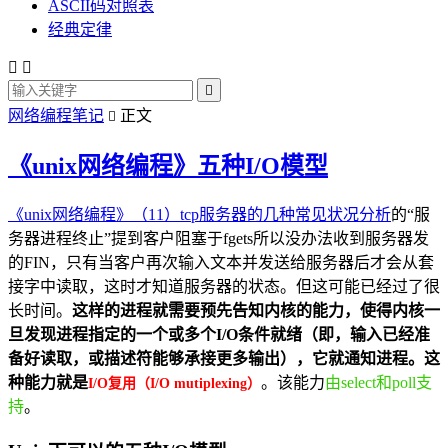
ASCII码对照表
经典定律



网络编程笔记
正文

《unix网络编程》五种I/O模型
《unix网络编程》（11）tcp服务器的几种常见状况分析
的“服
务器进程终止”提到客户阻塞于fgets所以没办法收到服务器发
的FIN，只有当客户再次输入文本并发送给服务器后才会从套
接字中读取，这时才知道服务器的状态。但这可能已经过了很
长时间。
这样的进程就需要预先告知内核的能力，使得内核一
旦发现进程指定的一个或多个I/O条件就绪（即，输入已经准
备好读取，或描述符能够承接更多输出），它就通知进程。这
种能力就是
。该能力
由select和poll支
I/O复用（I/O mutiplexing）
持
。