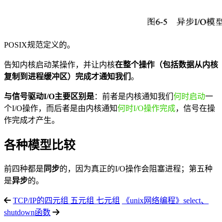
POSIX规范定义的。
告知内核启动某操作，并让内核
在整个操作（包括数据从内核
复制到进程缓冲区）完成才通知我们
。
与信号驱动I/O主要区别是
：前者是内核通知我们
何时启动
一
个I/O操作，而后者是由内核通知
何时I/O操作完成
，信号在操
作完成才产生。
各种模型比较
前四种都是
同步
的，因为真正的I/O操作会阻塞进程；第五种
是
异步
的。
TCP/IP的四元组 五元组 七元组
《unix网络编程》select、
shutdown函数