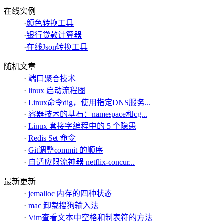
在线实例
·
颜色转换工具
·
银行贷款计算器
·
在线Json转换工具
随机文章
·
端口聚合技术
·
linux 启动流程图
·
Linux命令dig，使用指定DNS服务...
·
容器技术的基石：namespace和cg...
·
Linux 套接字编程中的 5 个隐患
·
Redis Set 命令
·
Git调整commit 的顺序
·
自适应限流神器 netflix-concur...
最新更新
·
jemalloc 内存的四种状态
·
mac 卸载搜狗输入法
·
Vim查看文本中空格和制表符的方法