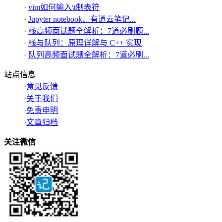
·
vim如何输入\t制表符
·
Jupyter notebook、有道云笔记...
·
栈高频面试题全解析：7道必刷题...
·
栈与队列：原理详解与 C++ 实现
·
队列高频面试题全解析：7道必刷...
站点信息
·
意见反馈
·
关于我们
·
免责申明
·
文章归档
关注微信