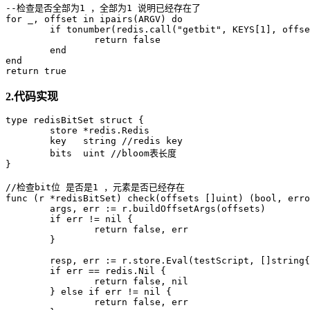
--检查是否全部为1 ，全部为1 说明已经存在了

for _, offset in ipairs(ARGV) do

	if tonumber(redis.call("getbit", KEYS[1], offset)) == 0 then

		return false

	end

end

return true
2.代码实现
type redisBitSet struct {

	store *redis.Redis

	key   string //redis key

	bits  uint //bloom表长度

}

//检查bit位 是否是1 ，元素是否已经存在

func (r *redisBitSet) check(offsets []uint) (bool, erro
	args, err := r.buildOffsetArgs(offsets)

	if err != nil {

		return false, err

	}

	resp, err := r.store.Eval(testScript, []string{r.key}, args)

	if err == redis.Nil {

		return false, nil

	} else if err != nil {

		return false, err
