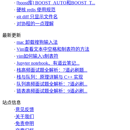
·
[boost库] BOOST_AUTO和BOOST_T...
·
硬核 redis 使用规范
·
git diff 只显示文件名
·
对协程的一点理解
最新更新
·
mac 卸载搜狗输入法
·
Vim查看文本中空格和制表符的方法
·
vim如何输入\t制表符
·
Jupyter notebook、有道云笔记...
·
栈高频面试题全解析：7道必刷题...
·
栈与队列：原理详解与 C++ 实现
·
队列高频面试题全解析：7道必刷...
·
链表高频面试题全解析：9道必刷...
站点信息
·
意见反馈
·
关于我们
·
免责申明