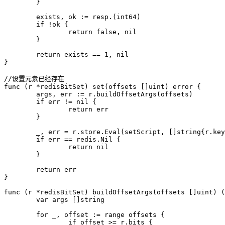
	}

	exists, ok := resp.(int64)

	if !ok {

		return false, nil

	}

	return exists == 1, nil

}

//设置元素已经存在

func (r *redisBitSet) set(offsets []uint) error {

	args, err := r.buildOffsetArgs(offsets)

	if err != nil {

		return err

	}

	_, err = r.store.Eval(setScript, []string{r.key}, args)

	if err == redis.Nil {

		return nil

	}

	return err

}

func (r *redisBitSet) buildOffsetArgs(offsets []uint) (
	var args []string

	for _, offset := range offsets {

		if offset >= r.bits {
