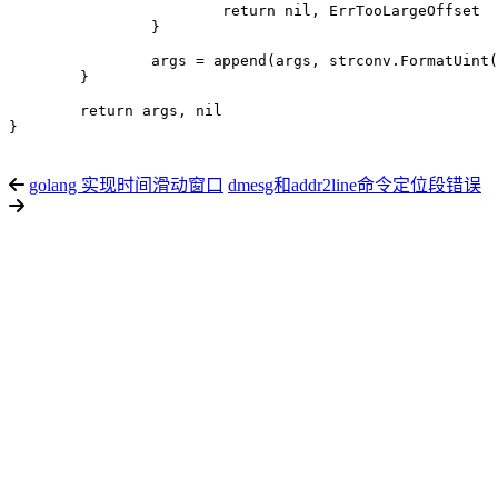
			return nil, ErrTooLargeOffset

		}

		args = append(args, strconv.FormatUint(uint64(offset), 10))

	}

	return args, nil

}

golang 实现时间滑动窗口
dmesg和addr2line命令定位段错误