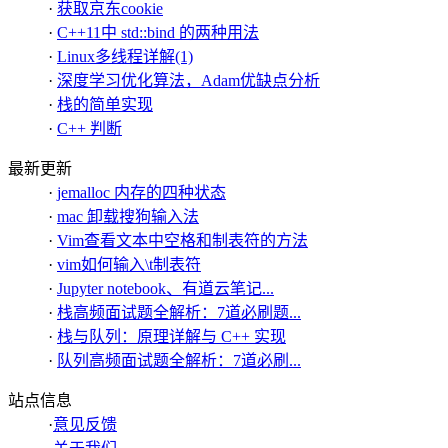
·
获取京东cookie
·
C++11中 std::bind 的两种用法
·
Linux多线程详解(1)
·
深度学习优化算法，Adam优缺点分析
·
栈的简单实现
·
C++ 判断
最新更新
·
jemalloc 内存的四种状态
·
mac 卸载搜狗输入法
·
Vim查看文本中空格和制表符的方法
·
vim如何输入\t制表符
·
Jupyter notebook、有道云笔记...
·
栈高频面试题全解析：7道必刷题...
·
栈与队列：原理详解与 C++ 实现
·
队列高频面试题全解析：7道必刷...
站点信息
·
意见反馈