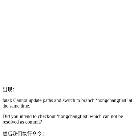
出现：
fatal: Cannot update paths and switch to branch ‘hongchangfirst’ at
the same time.
Did you intend to checkout ‘hongchangfirst’ which can not be
resolved as commit?
然后我们执行命令：