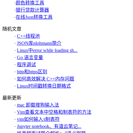
·
颜色转换工具
·
银行贷款计算器
·
在线Json转换工具
随机文章
·
C++线程池
·
JSON库nlohmann简介
·
Linux中error while loading sh...
·
Go 语言变量
·
程序调试
·
http和https区别
·
如何高效解决 C++内存问题
·
Linux时间戳转换日期格式
最新更新
·
mac 卸载搜狗输入法
·
Vim查看文本中空格和制表符的方法
·
vim如何输入\t制表符
·
Jupyter notebook、有道云笔记...