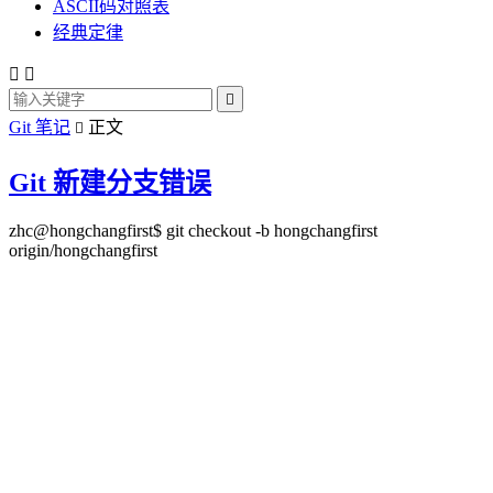
ASCII码对照表
经典定律



Git 笔记
正文

Git 新建分支错误
zhc@hongchangfirst$ git checkout -b hongchangfirst
origin/hongchangfirst