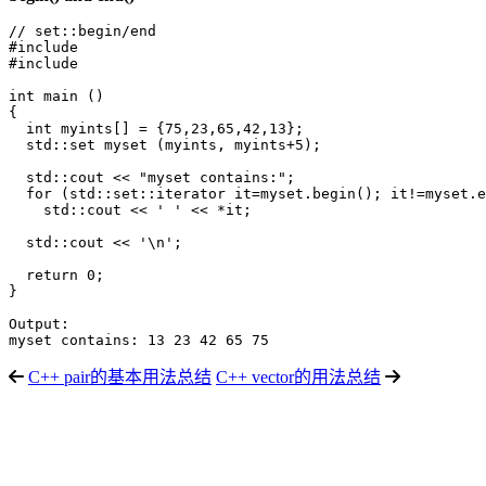
// set::begin/end

#include 
#include 
int main ()

{

  int myints[] = {75,23,65,42,13};

  std::set
 myset (myints, myints+5);

  std::cout << "myset contains:";

  for (std::set
::iterator it=myset.begin(); it!=myset.e
    std::cout << ' ' << *it;

  std::cout << '\n';

  return 0;

}

Output:

myset contains: 13 23 42 65 75
C++ pair的基本用法总结
C++ vector的用法总结