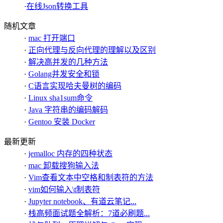
·
在线Json转换工具
随机文章
·
mac 打开端口
·
正向代理与反向代理的理解以及区别
·
解决高并发的几种方法
·
Golang并发安全和锁
·
C语言实现哈夫曼树的编码
·
Linux sha1sum命令
·
Java 字符串的编码解码
·
Gentoo 安装 Docker
最新更新
·
jemalloc 内存的四种状态
·
mac 卸载搜狗输入法
·
Vim查看文本中空格和制表符的方法
·
vim如何输入\t制表符
·
Jupyter notebook、有道云笔记...
·
栈高频面试题全解析：7道必刷题...