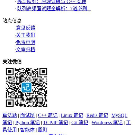
·
栈与队列：原理详解与 C++ 实现
·
队列高频面试题全解析：7道必刷...
站点信息
·
意见反馈
·
关于我们
·
免责申明
·
文章归档
关注微信
算法题
|
面试题
|
C++ 笔记
|
Linux 笔记
|
Redis 笔记
|
MySQL
笔记
|
Python 笔记
|
TCP/IP 笔记
|
Git 笔记
|
Wordpress 笔记
|
工
具使用
|
智能体
|
股盯