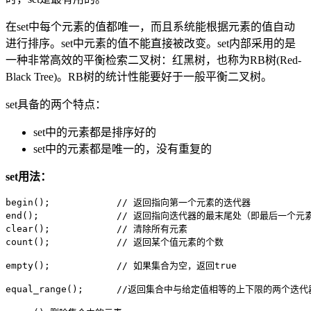
在set中每个元素的值都唯一，而且系统能根据元素的值自动
进行排序。set中元素的值不能直接被改变。set内部采用的是
一种非常高效的平衡检索二叉树：红黑树，也称为RB树(Red-
Black Tree)。RB树的统计性能要好于一般平衡二叉树。
set具备的两个特点：
set中的元素都是排序好的
set中的元素都是唯一的，没有重复的
set用法：
begin();            // 返回指向第一个元素的迭代器

end();              // 返回指向迭代器的最末尾处（即最后一个
clear();            // 清除所有元素

count();            // 返回某个值元素的个数

empty();            // 如果集合为空，返回true

equal_range();      //返回集合中与给定值相等的上下限的两个迭代器