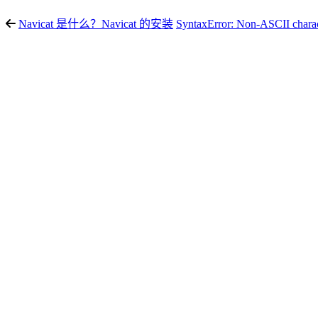
Navicat 是什么？Navicat 的安装
SyntaxError: Non-ASCII charact