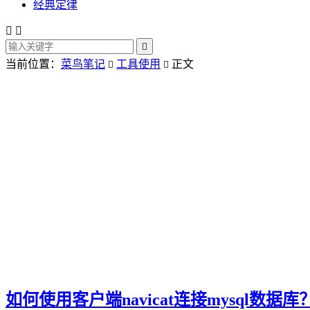
经典定律



当前位置：
菜鸟笔记
工具使用
正文


如何使用客户端navicat连接mysql数据库