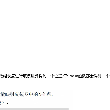
,对位数组长度进行取模运算得到一个位置,每个hash函数都会得到