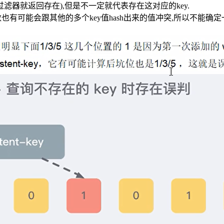
过滤器就返回存在),但是不一定就代表存在这对应的key.
h函数也有可能会跟其他的多个key值hash出来的值冲突,所以不能确