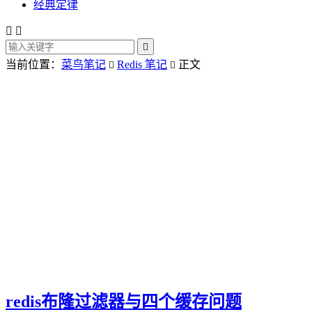
经典定律



当前位置：
菜鸟笔记
Redis 笔记
正文


redis布隆过滤器与四个缓存问题