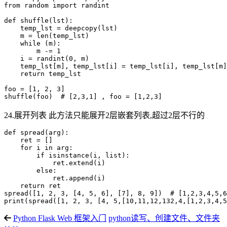
from random import randint

def shuffle(lst):

    temp_lst = deepcopy(lst)

    m = len(temp_lst)

    while (m):

        m -= 1

    i = randint(0, m)

    temp_lst[m], temp_lst[i] = temp_lst[i], temp_lst[m]

    return temp_lst

foo = [1, 2, 3]

24.展开列表 此方法只能展开2层嵌套列表,超过2层不行的
def spread(arg):

    ret = []

    for i in arg:

        if isinstance(i, list):

            ret.extend(i)

        else:

            ret.append(i)

    return ret

spread([1, 2, 3, [4, 5, 6], [7], 8, 9])  # [1,2,3,4,5,6
Python Flask Web 框架入门
python读写、创建文件、文件夹