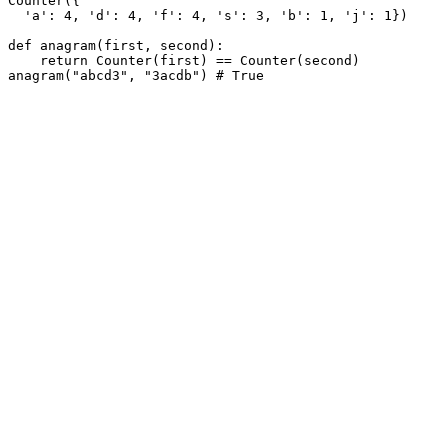
Counter({

  'a': 4, 'd': 4, 'f': 4, 's': 3, 'b': 1, 'j': 1})

def anagram(first, second):

    return Counter(first) == Counter(second)
