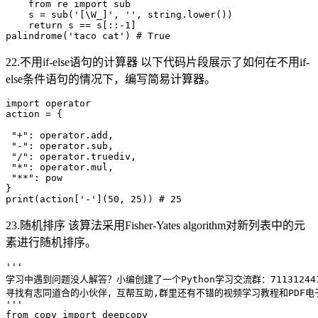
    from re import sub

    s = sub('[\W_]', '', string.lower())

    return s == s[::-1]

22.不用if-else语句的计算器 以下代码片段展示了如何在不用if-
else条件语句的情况下，编写简易计算器。
import operator

action = {

 "+": operator.add,

 "-": operator.sub,

 "/": operator.truediv,

 "*": operator.mul,

 "**": pow

}

23.随机排序 该算法采用Fisher-Yates algorithm对新列表中的元
素进行随机排序。
'''

学习中遇到问题没人解答？小编创建了一个Python学习交流群：711312441
寻找有志同道合的小伙伴，互帮互助,群里还有不错的视频学习教程和PDF电子
'''

from copy import deepcopy
