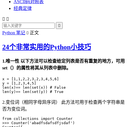
ASCII码对照表
经典定律



Python 笔记
正文

24个非常实用的Python小技巧
1.唯一性 以下方法可以检查给定列表是否有重复的地方，可用
set（）的属性将其从列表中删除。
x = [1,1,2,2,3,2,3,4,5,6]

y = [1,2,3,4,5]

len(x)== len(set(x)) # False

2.变位词（相同字母异序词） 此方法可用于检查两个字符串是
否为变位词。
from collections import Counter

>>> Counter('abadfsdafsdfjsdaf')
