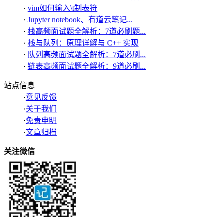
·
vim如何输入\t制表符
·
Jupyter notebook、有道云笔记...
·
栈高频面试题全解析：7道必刷题...
·
栈与队列：原理详解与 C++ 实现
·
队列高频面试题全解析：7道必刷...
·
链表高频面试题全解析：9道必刷...
站点信息
·
意见反馈
·
关于我们
·
免责申明
·
文章归档
关注微信