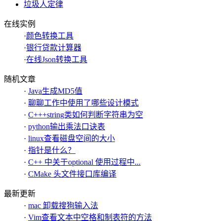
垃圾人定律
在线实例
·
颜色转换工具
·
银行贷款计算器
·
在线Json转换工具
随机文章
·
Java生成MD5值
·
聊聊工作中使用了哪些设计模式
·
C+++string类如何判断字符串为空
·
python输出乘法口诀表
·
linux查看磁盘空间的大小
·
指针是什么？
·
C++ 中关于optional 使用过程中...
·
CMake 头文件接口库编译
最新更新
·
mac 卸载搜狗输入法
·
Vim查看文本中空格和制表符的方法