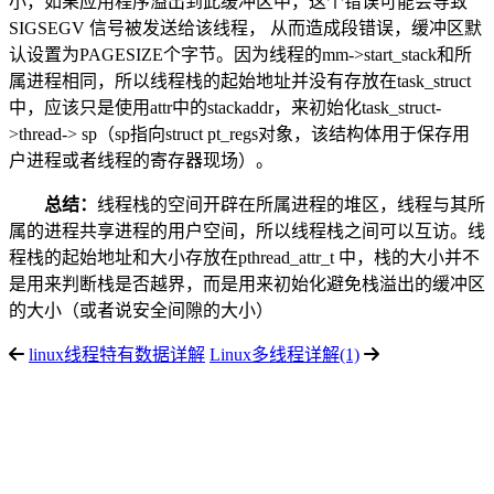
小，如果应用程序溢出到此缓冲区中，这个错误可能会导致
SIGSEGV 信号被发送给该线程， 从而造成段错误，缓冲区默
认设置为PAGESIZE个字节。因为线程的mm->start_stack和所
属进程相同，所以线程栈的起始地址并没有存放在task_struct
中，应该只是使用attr中的stackaddr，来初始化task_struct-
>thread-> sp（sp指向struct pt_regs对象，该结构体用于保存用
户进程或者线程的寄存器现场）。
总结：
线程栈的空间开辟在所属进程的堆区，线程与其所
属的进程共享进程的用户空间，所以线程栈之间可以互访。线
程栈的起始地址和大小存放在pthread_attr_t 中，栈的大小并不
是用来判断栈是否越界，而是用来初始化避免栈溢出的缓冲区
的大小（或者说安全间隙的大小）
linux线程特有数据详解
Linux多线程详解(1)