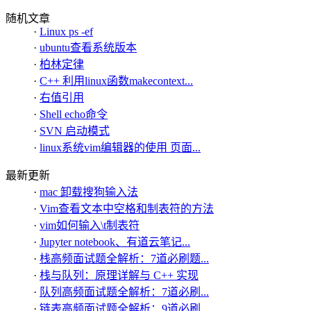
随机文章
·
Linux ps -ef
·
ubuntu查看系统版本
·
柏林定律
·
C++ 利用linux函数makecontext...
·
右值引用
·
Shell echo命令
·
SVN 启动模式
·
linux系统vim编辑器的使用 页面...
最新更新
·
mac 卸载搜狗输入法
·
Vim查看文本中空格和制表符的方法
·
vim如何输入\t制表符
·
Jupyter notebook、有道云笔记...
·
栈高频面试题全解析：7道必刷题...
·
栈与队列：原理详解与 C++ 实现
·
队列高频面试题全解析：7道必刷...
·
链表高频面试题全解析：9道必刷...