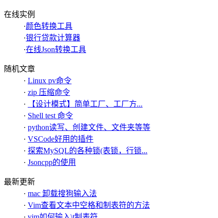
在线实例
·
颜色转换工具
·
银行贷款计算器
·
在线Json转换工具
随机文章
·
Linux pv命令
·
zip 压缩命令
·
【设计模式】简单工厂、工厂方...
·
Shell test 命令
·
python读写、创建文件、文件夹等等
·
VSCode好用的插件
·
探索MySQL的各种锁(表锁，行锁...
·
Jsoncpp的使用
最新更新
·
mac 卸载搜狗输入法
·
Vim查看文本中空格和制表符的方法
·
vim如何输入\t制表符