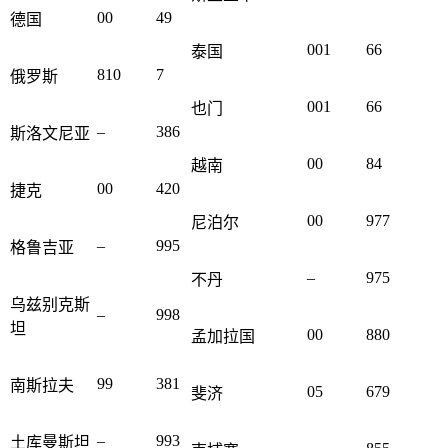
00
49
德国
001
66
泰国
810
7
俄罗斯
001
66
也门
–
386
斯洛文尼亚
00
84
越南
00
420
捷克
00
977
尼泊尔
–
995
格鲁吉亚
–
975
不丹
乌兹别克斯
–
998
坦
00
880
孟加拉国
99
381
南斯拉夫
05
679
斐济
–
993
土库曼斯坦