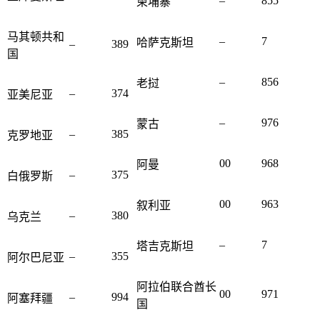
–
855
柬埔寨
马其顿共和
–
7
哈萨克斯坦
–
389
国
–
856
老挝
–
374
亚美尼亚
–
976
蒙古
–
385
克罗地亚
00
968
阿曼
–
375
白俄罗斯
00
963
叙利亚
–
380
乌克兰
–
7
塔吉克斯坦
–
355
阿尔巴尼亚
阿拉伯联合酋长
00
971
–
994
阿塞拜疆
国