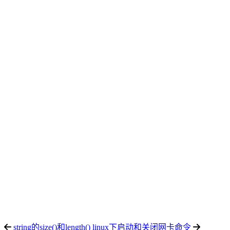
string的size()和length()
linux下启动和关闭网卡命令