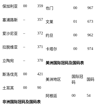
00
359
保加利亚
00
967
也门
–
357
塞浦路斯
01
673
文莱
–
372
爱沙尼亚
00
962
约旦
–
371
拉脱维亚
00
974
卡塔尔
–
370
立陶宛
美洲国际冠码及国码表
00
421
斯洛伐克
国际冠
美洲地区
国码
码
00
90
土耳其
00
54
阿根廷
非洲国际冠码及国码表