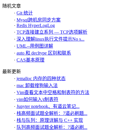
随机文章
·
Git 统计
·
Mysql跨机房同步方案
·
Redis HyperLogLog
·
TCP连接建立系列 — TCP选项解析
·
深入理解linux执行文件提示No s...
·
UML--用例图详解
·
auto 和 decltype 区别和联系
·
CAS基本原理
最新更新
·
jemalloc 内存的四种状态
·
mac 卸载搜狗输入法
·
Vim查看文本中空格和制表符的方法
·
vim如何输入\t制表符
·
Jupyter notebook、有道云笔记...
·
栈高频面试题全解析：7道必刷题...
·
栈与队列：原理详解与 C++ 实现
·
队列高频面试题全解析：7道必刷...