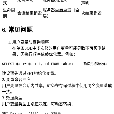
式
声明
生命周
服务器重启重置（全
会话结束销毁
块结束销毁
期
局）
6. 常见问题
用户变量与查询顺序
在单条SQL中多次修改用户变量可能导致不可预测结
果，因执行顺序依赖优化器。例如：
建议预先通过SET初始化变量。
2. 变量命名冲突
用户变量在会话内共享，避免在存储过程中使用同名变量造成
干扰。
3. 数据类型
用户变量类型由赋值决定，可动态转换：
SET @value = '100';  -- 字符串
