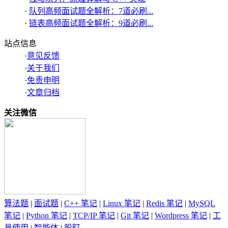
·
队列高频面试题全解析：7道必刷...
·
链表高频面试题全解析：9道必刷...
站点信息
·
意见反馈
·
关于我们
·
免责申明
·
文章归档
关注微信
算法题
|
面试题
|
C++ 笔记
|
Linux 笔记
|
Redis 笔记
|
MySQL
笔记
|
Python 笔记
|
TCP/IP 笔记
|
Git 笔记
|
Wordpress 笔记
|
工
具使用
|
智能体
|
股盯