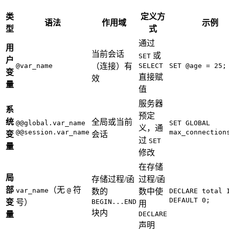
类
定义方
语法
作用域
示例
型
式
通过
用
当前会话
或
SET
户
@var_name
（连接）有
SELECT
SET @age = 25;
变
直接赋
效
量
值
服务器
系
预定
统
全局或当前
@@global.var_name
SET GLOBAL
义，通
@@session.var_name
max_connection
变
会话
过
SET
量
修改
在存储
局
存储过程/函
过程/函
部
（无
符
var_name
@
数的
数中使
DECLARE total 
DEFAULT 0;
变
号）
BEGIN...END
用
块内
量
DECLARE
声明