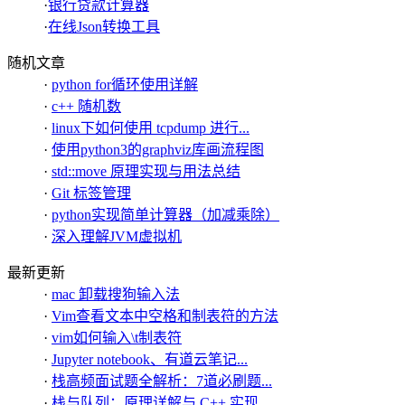
·
银行贷款计算器
·
在线Json转换工具
随机文章
·
python for循环使用详解
·
c++ 随机数
·
linux下如何使用 tcpdump 进行...
·
使用python3的graphviz库画流程图
·
std::move 原理实现与用法总结
·
Git 标签管理
·
python实现简单计算器（加减乘除）
·
深入理解JVM虚拟机
最新更新
·
mac 卸载搜狗输入法
·
Vim查看文本中空格和制表符的方法
·
vim如何输入\t制表符
·
Jupyter notebook、有道云笔记...
·
栈高频面试题全解析：7道必刷题...
·
栈与队列：原理详解与 C++ 实现