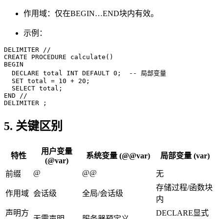
作用域：仅在BEGIN…END块内有效。
示例：
DELIMITER //

CREATE PROCEDURE calculate()

BEGIN

  DECLARE total INT DEFAULT 0;  -- 局部变量

  SET total = 10 + 20;

  SELECT total;

END //

5. 关键区别
用户变量
特性
系统变量 (@@var)
局部变量 (var)
(@var)
@
@@
前缀
无
存储过程/函数块
作用域
会话级
全局/会话级
内
声明方
DECLARE显式
无需声明
服务器预定义